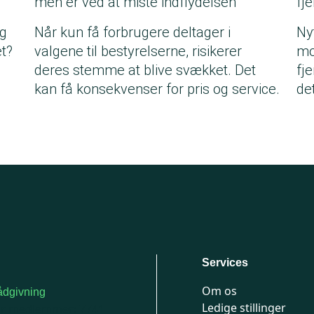
men er ved at miste indflydelsen
fj
og
Når kun få forbrugere deltager i
Ny
t?
valgene til bestyrelserne, risikerer
mo
deres stemme at blive svækket. Det
fj
kan få konsekvenser for pris og service.
det
Services
Om os
dgivning
Ledige stillinger
or medlemmer: 7741