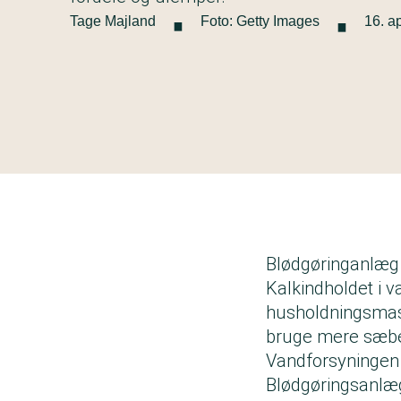
·
·
Tage Majland
Foto: Getty Images
16. a
Blødgøringanlæg 
Kalkindholdet i v
husholdningsmaski
bruge mere sæbe 
Vandforsyningen 
Blødgøringsanlæg