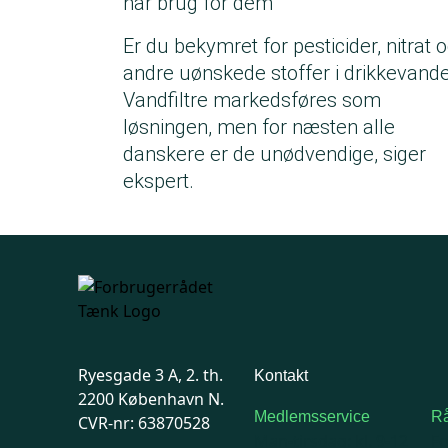
har brug for dem
Er du bekymret for pesticider, nitrat 
andre uønskede stoffer i drikkevande
Vandfiltre markedsføres som
løsningen, men for næsten alle
danskere er de unødvendige, siger
ekspert.
Ryesgade 3 A, 2. th.
Kontakt
2200 København N.
Medlemsservice
Rå
CVR-nr: 63870528
Man-tirsdag: kl. 9-12
F