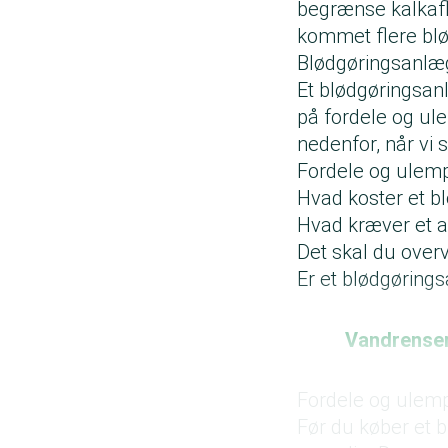
begrænse kalkafl
kommet flere blø
Blødgøringsanlæg
Et blødgøringsan
på fordele og u
nedenfor, når vi s
Fordele og ulem
Hvad koster et b
Hvad kræver et a
Det skal du overv
Er et blødgøring
Vandrenser
Fordele og ulemp
Før du køber et b