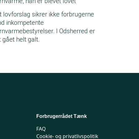
ernvarme, han er blevet lovet
t lovforslag sikrer ikke forbrugerne
d inkompetente
ernvarmebestyrelser. I Odsherred er
 gået helt galt.
Forbrugerrådet Tænk
FAQ
Cookie- og privatlivspolitik