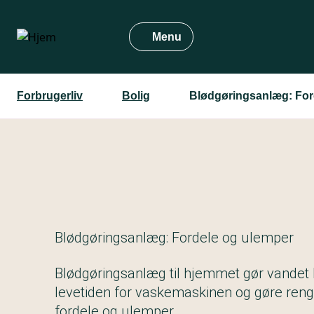
Gå
til
Menu
hovedindhold
Forbrugerliv
Bolig
Blødgøringsanlæg: For
Blødgøringsanlæg: Fordele og ulemper
Blødgøringsanlæg til hjemmet gør vandet 
levetiden for vaskemaskinen og gøre rengø
fordele og ulemper.