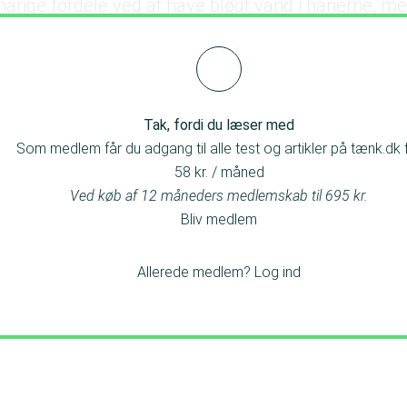
 mange fordele ved at have blødt vand i hanerne, me
g udgifter.
Tak, fordi du læser med
Som medlem får du adgang til alle test og artikler på tænk.dk 
58 kr. / måned
Ved køb af 12 måneders medlemskab til 695 kr.
Bliv medlem
Allerede medlem?
Log ind