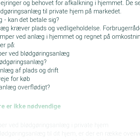
ejringer og behovet for afkalkning i hjemmet. De se
dgøringsanlæg til private hjem på markedet.
 - kan det betale sig?
læg kræver plads og vedligeholdelse. Forbrugerråd
lemper ved anlæg i hjemmet og regnet på omkostni
er på:
per ved blødgøringsanlæg
lødgøringsanlæg?
nlæg af plads og drift
eje for køb
sanlæg overflødigt?
e er ikke nødvendige
er ved blødgøringsanlæg i private hjem
lødgøringsanlæg til dit hjem, er der en række overv