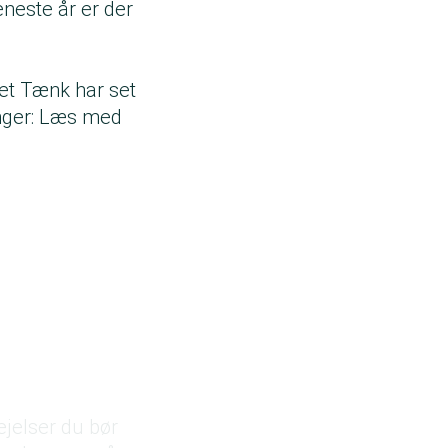
neste år er der
et Tænk har set
nger: Læs med
ejelser du bør