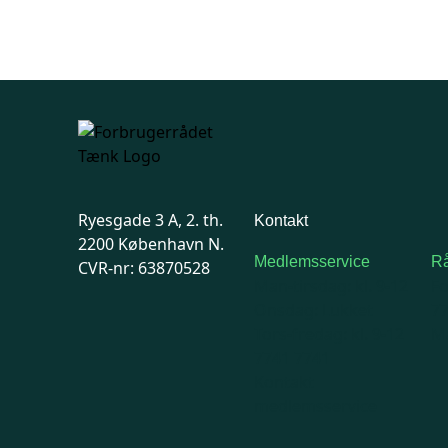
Ryesgade 3 A, 2. th.
Kontakt
2200 København N.
Medlemsservice
Rå
CVR-nr: 63870528
Man-tirsdag: kl. 9-12
F
Onsdag: Lukket
7
Tors-fredag: kl. 9-12
Ma
7741 7741
Kontakt
medlemsservice