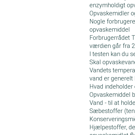
enzymholdigt op
Opvaskemidler og 
Nogle forbrugere 
opvaskemiddel
Forbrugerrådet T
værdien går fra 2,
I testen kan du 
Skal opvaskevan
Vandets temperat
vand er generelt 
Hvad indeholder
Opvaskemiddel bes
Vand - til at hol
Sæbestoffer (tens
Konserveringsmid
Hjælpestoffer, der