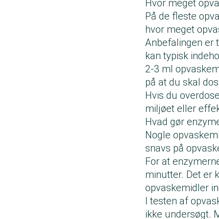
Hvor meget opva
På de fleste opva
hvor meget opvas
Anbefalingen er t
kan typisk indeho
2-3 ml opvaskemi
på at du skal dose
Hvis du overdose
miljøet eller effek
Hvad gør enzyme
Nogle opvaskemi
snavs på opvaske
For at enzymerne 
minutter. Det er 
opvaskemidler i
I testen af opvas
ikke undersøgt. 