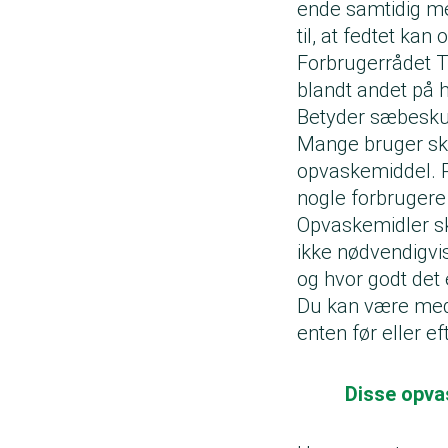
ende samtidig me
til, at fedtet kan
Forbrugerrådet T
blandt andet på h
Betyder sæbesku
Mange bruger sku
opvaskemiddel. P
nogle forbrugere
Opvaskemidler sk
ikke nødvendigv
og hvor godt det e
Du kan være med 
enten før eller e
Disse opvas