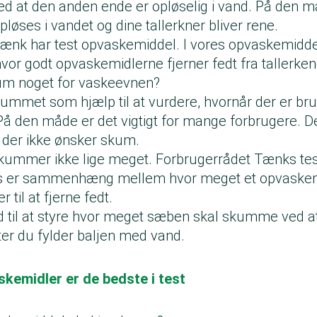
d at den anden ende er opløselig i vand. På den m
 opløses i vandet og dine tallerkner bliver rene.
ænk har test opvaskemiddel. I vores
opvaskemiddel
vor godt opvaskemidlerne fjerner fedt fra tallerken
m noget for vaskeevnen?
mmet som hjælp til at vurdere, hvornår der er br
å den måde er det vigtigt for mange forbrugere. D
 der ikke ønsker skum.
ummer ikke lige meget. Forbrugerrådet Tænks test
is er sammenhæng mellem hvor meget et opvask
r til at fjerne fedt.
til at styre hvor meget sæben skal skumme ved at 
fter du fylder baljen med vand.
kemidler er de bedste i test