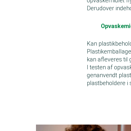
opvaskemidlet fl
Derudover indeho
Opvaskemid
Kan plastikbeho
Plastikemballagen
kan afleveres ti
I testen af opvas
genanvendt plast
plastbeholdere i 