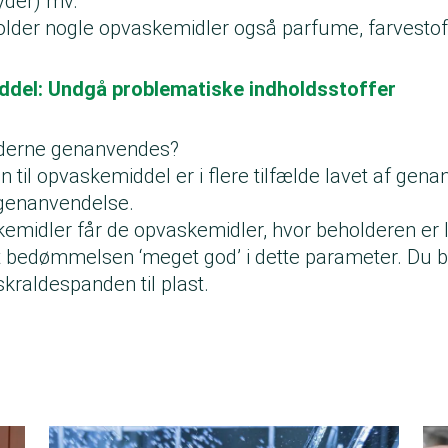
yder) mv.
lder nogle opvaskemidler også parfume, farvestof
del: Undgå problematiske indholdsstoffer
lderne genanvendes?
 til opvaskemiddel er i flere tilfælde lavet af genan
l genanvendelse.
kemidler får de opvaskemidler, hvor beholderen er 
 bedømmelsen ‘meget god’ i dette parameter. Du b
skraldespanden til plast.