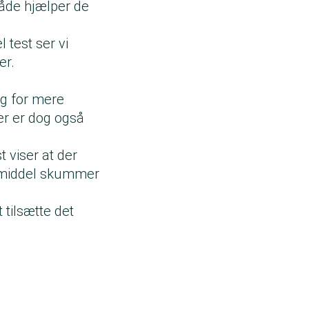
åde hjælper de
 test
ser vi
er.
ug for mere
er er dog også
 viser at der
emiddel skummer
tilsætte det