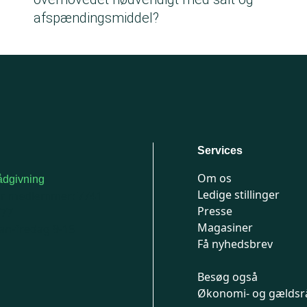
afspændingsmiddel?
Services
Om os
dgivning
Ledige stillinger
or medlemmer: 7741
Presse
777
Magasiner
n-fredag 9-15
Få nyhedsbrev
Besøg også
Økonomi- og gældsr