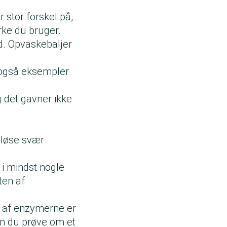
 stor forskel på,
rke du bruger.
nd. Opvaskebaljer
r også eksempler
 det gavner ikke
pløse svær
 i mindst nogle
ten af
en af enzymerne er
an du prøve om et