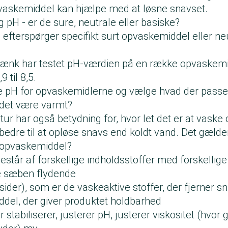
vaskemiddel kan hjælpe med at løsne snavset.
pH - er de sure, neutrale eller basiske?
efterspørger specifikt surt opvaskemiddel eller ne
ænk har testet pH-værdien på en række opvaskemi
9 til 8,5.
se pH for opvaskemidlerne og vælge hvad der passer
det være varmt?
ur har også betydning for, hvor let det er at vaske
bedre til at opløse snavs end koldt vand. Det gælder
 opvaskemiddel?
tår af forskellige indholdsstoffer med forskellige 
de sæben flydende
ider), som er de vaskeaktive stoffer, der fjerner s
del, der giver produktet holdbarhed
 stabiliserer, justerer pH, justerer viskositet (hvor 