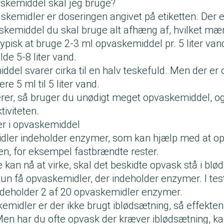
skemiddel skal jeg bruge?
skemidler er doseringen angivet på etiketten. Der er
kemiddel du skal bruge alt afhæng af, hvilket mæ
ypisk at bruge 2-3 ml opvaskemiddel pr. 5 liter va
lde 5-8 liter vand.
ddel svarer cirka til en halv teskefuld. Men der e
re 5 ml til 5 liter vand.
rer, så bruger du unødigt meget opvaskemiddel, og
tiviteten.
r i opvaskemiddel
dler indeholder enzymer, som kan hjælp med at o
n, for eksempel fastbrændte rester.
kan nå at virke, skal det beskidte opvask stå i blød
kun få opvaskemidler, der indeholder enzymer. I tes
ndeholder 2 af 20 opvaskemidler enzymer.
kemidler er der ikke brugt iblødsætning, så effekt
Men har du ofte opvask der kræver iblødsætning, k