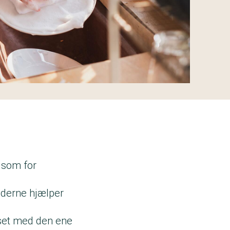
 som for
iderne hjælper
vset med den ene