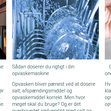
se
Sådan doserer du rigtigt i din
opvaskemaskine
on
Opvasken bliver pænest ved at dosere
Hv
ør
salt, afspændingsmiddel og
kl
.
opvaskemiddel korrekt. Men hvor
op
e.
meget skal du bruge? Og er det
op
overhovedet nødvendigt med salt og