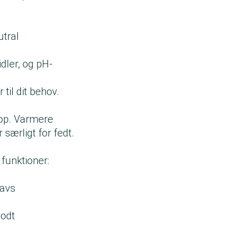
utral
dler, og pH-
 til dit behov.
 op. Varmere
 særligt for fedt.
funktioner:
navs
godt