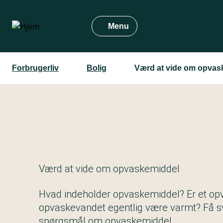
Gå
til
Menu
hovedindhold
Forbrugerliv
Bolig
Værd at vide om opvas
Værd at vide om opvaskemiddel
Hvad indeholder opvaskemiddel? Er et op
opvaskevandet egentlig være varmt? Få s
spørgsmål om opvaskemiddel.