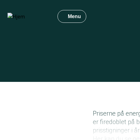
Gå
til
Menu
hovedindhold
Priserne på energ
er firedoblet på
prisstigninger i å
Her kan du se ge