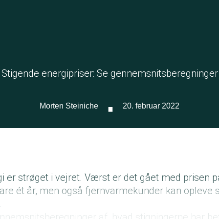
Stigende energipriser: Se gennemsnitsberegninger
·
Morten Steiniche
20. februar 2022
i er strøget i vejret. Værst er det gået med prisen
 bare ét år, men også fjernvarmekunder kan opleve 
r.
nnemsnitsberegninger af, hvad stigningerne har bet