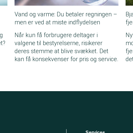
Vand og varme: Du betaler regningen –
Bj
men er ved at miste indflydelsen
fj
og
Når kun få forbrugere deltager i
Ny
t?
valgene til bestyrelserne, risikerer
mo
deres stemme at blive svækket. Det
fj
kan få konsekvenser for pris og service.
det
Services