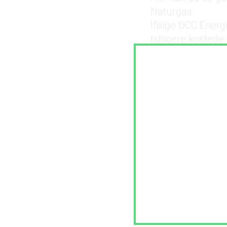
Naturgas
Ifølge DCC Energi
tidligere kostede
Sådan slår priss