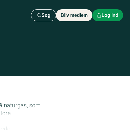
Søg
Bliv medlem
Log ind
 på naturgas, som
store
ydet: