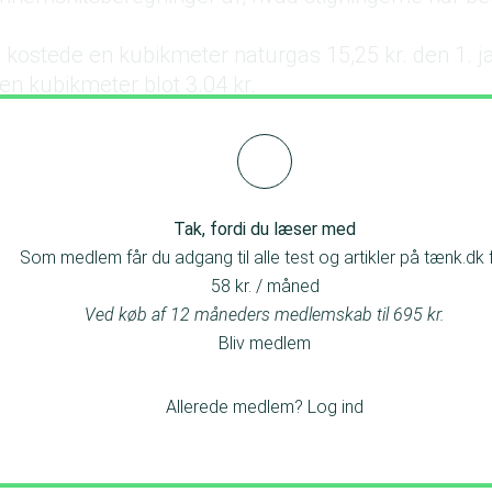
 kostede en kubikmeter naturgas 15,25 kr. den 1. j
 en kubikmeter blot 3.04 kr.
tigningen på naturgas igennem
Tak, fordi du læser med
Som medlem får du adgang til alle test og artikler på tænk.dk 
58 kr. / måned
Ved køb af 12 måneders medlemskab til 695 kr.
Bliv medlem
Allerede medlem?
Log ind