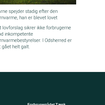
arne spejder stadig efter den
ernvarme, han er blevet lovet
t lovforslag sikrer ikke forbrugerne
d inkompetente
ernvarmebestyrelser. I Odsherred er
 gået helt galt.
Forbrugerrådet Tænk