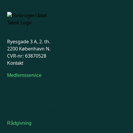
Ryesgade 3 A, 2. th.
2200 København N.
CVR-nr: 63870528
Kontakt
Medlemsservice
Man-tirsdag: kl. 9-12
Onsdag: Lukket
Tors-fredag: kl. 9-12
7741 7741
Kontakt medlemsservice
Rådgivning
For medlemmer: 7741 7777