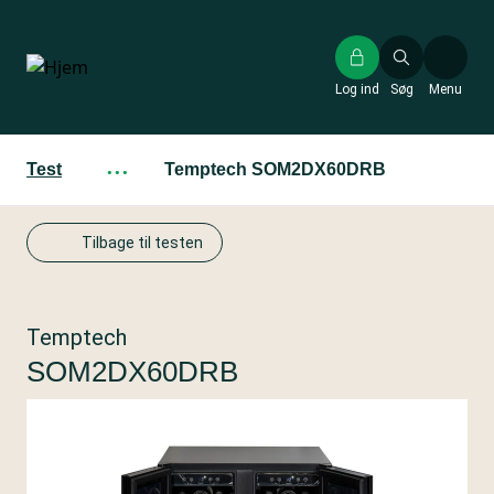
Gå
til
hovedindhold
Log ind
Søg
Menu
Test
···
Temptech SOM2DX60DRB
Tilbage til testen
Temptech
SOM2DX60DRB