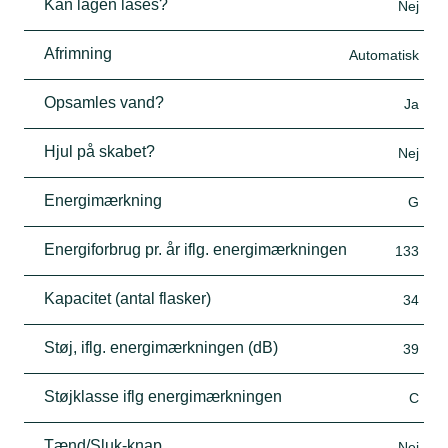
Kan lågen låses?
Nej
Afrimning
Automatisk
Opsamles vand?
Ja
Hjul på skabet?
Nej
Energimærkning
G
Energiforbrug pr. år iflg. energimærkningen
133
Kapacitet (antal flasker)
34
Støj, iflg. energimærkningen (dB)
39
Støjklasse iflg energimærkningen
C
Tænd/Sluk-knap
Nej