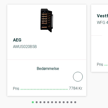
Vest
WFG 
AEG
AWUS020B5B
Pris
Bedømmelse
7784 Kr.
Pris