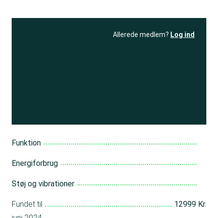
Allerede medlem?
Log ind
Se resultatet
og få adgang
til 150+ andre test
Bliv medlem
Funktion
Energiforbrug
Støj og vibrationer
Fundet til
12999 Kr.
juni 2024