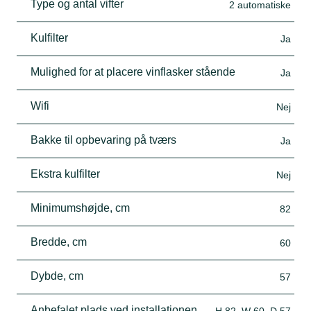
Type og antal vifter
2 automatiske
Kulfilter
Ja
Mulighed for at placere vinflasker stående
Ja
Wifi
Nej
Bakke til opbevaring på tværs
Ja
Ekstra kulfilter
Nej
Minimumshøjde, cm
82
Bredde, cm
60
Dybde, cm
57
Anbefalet plads ved installationen
H 82, W 60, D 57