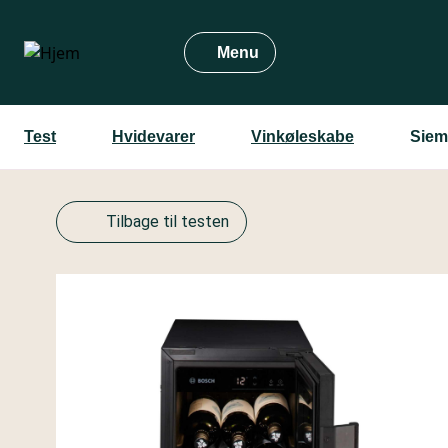
Gå
til
Menu
hovedindhold
Test
Hvidevarer
Vinkøleskabe
Sie
Tilbage til testen