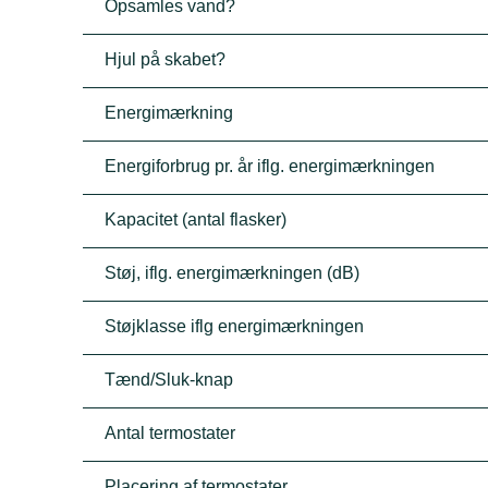
Opsamles vand?
Hjul på skabet?
Energimærkning
Energiforbrug pr. år iflg. energimærkningen
Kapacitet (antal flasker)
Støj, iflg. energimærkningen (dB)
Støjklasse iflg energimærkningen
Tænd/Sluk-knap
Antal termostater
Placering af termostater