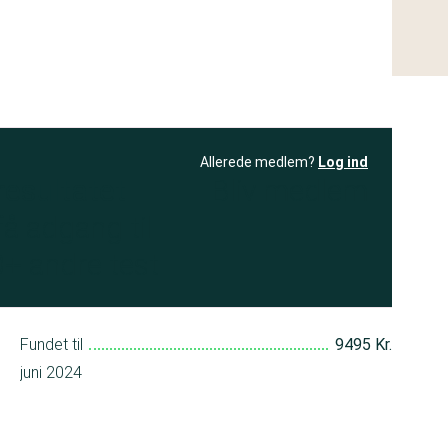
Allerede medlem?
Log ind
resultatet
Bliv medlem
få adgang til
+ andre test
Fundet til
9495 Kr.
juni 2024