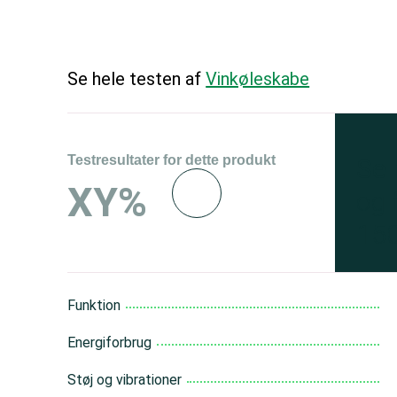
Se hele testen af
Vinkøleskabe
Testresultater for dette produkt
Se 
XY%
og 
150
Funktion
Energiforbrug
Støj og vibrationer