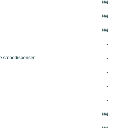
Nej
Nej
Nej
-
ske sæbedispenser
-
-
-
-
Nej