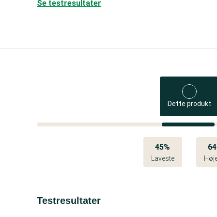
Se testresultater
Dette produkt
45%
6
Laveste
Høj
Testresultater