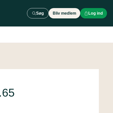
Søg
Bliv medlem
Log ind
.65