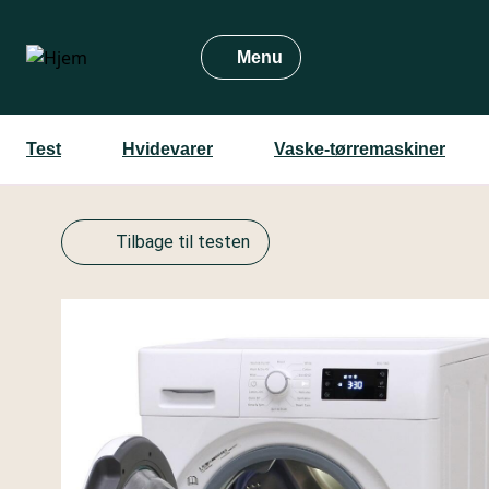
Gå
til
Menu
hovedindhold
Test
Hvidevarer
Vaske-tørremaskiner
Tilbage til testen