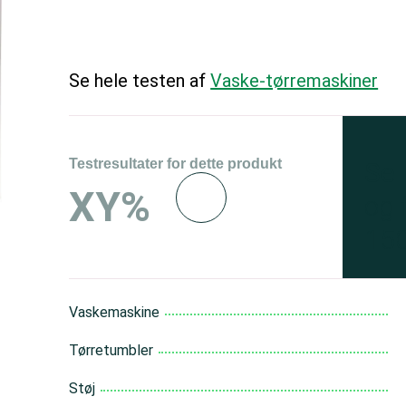
Se hele testen af
Vaske-tørremaskiner
Testresultater for dette produkt
Se 
XY%
og 
150
Vaskemaskine
Tørretumbler
Støj