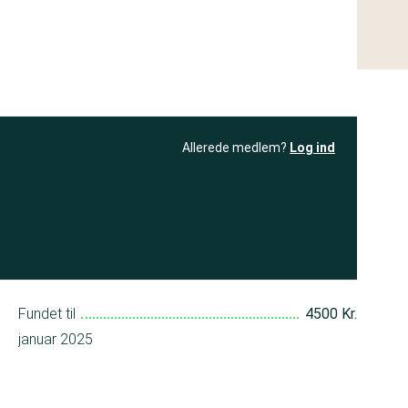
Allerede medlem?
Log ind
resultatet
Bliv medlem
få adgang til
+ andre test
Fundet til
4500 Kr.
januar 2025