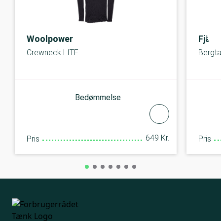
Woolpower
Fjäll
Crewneck LITE
Bergt
Bedømmelse
649 Kr.
Pris
Pris