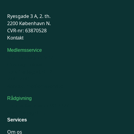
Ryesgade 3 A, 2. th.
2200 København N.
CVR-nr: 63870528
Kontakt
Medlemsservice
Man-tirsdag: kl. 9-12
Onsdag: Lukket
Tors-fredag: kl. 9-12
7741 7741
Kontakt medlemsservice
Rådgivning
For medlemmer: 7741 7777
Man-fredag 9-15
Services
Om os