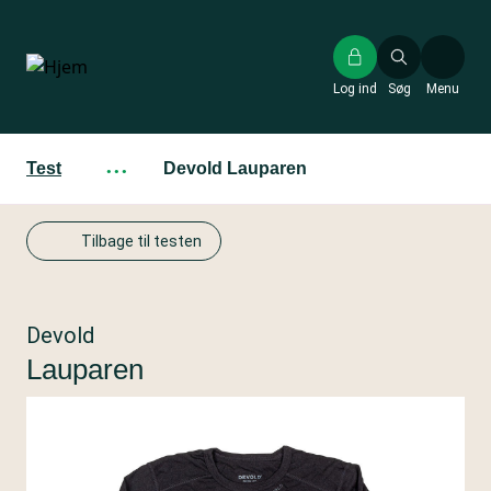
Gå
til
hovedindhold
Log ind
Søg
Menu
Test
···
Devold Lauparen
Tilbage til testen
Devold
Lauparen