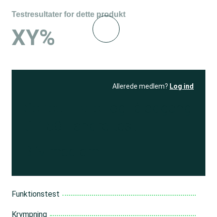
Testresultater for dette produkt
XY%
Allerede medlem?
Log ind
Se resultatet
og få adgang
til 150+ andre test
Bliv medlem
Funktionstest
Krympning