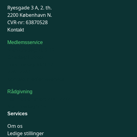
Ryesgade 3 A, 2. th.
2200 København N.
CVR-nr: 63870528
Kontakt
Medlemsservice
Man-tirsdag: kl. 9-12
Onsdag: Lukket
Tors-fredag: kl. 9-12
7741 7741
Kontakt medlemsservice
Rådgivning
For medlemmer: 7741 7777
Man-fredag 9-15
Services
Om os
Ledige stillinger