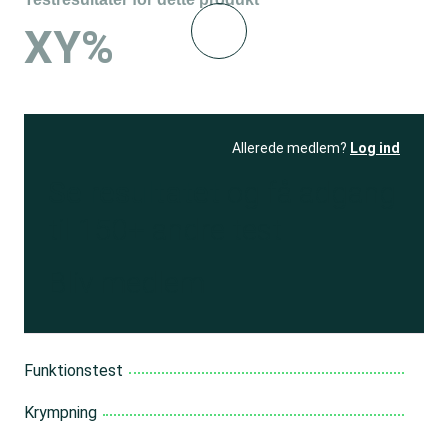
XY%
Allerede medlem?
Log ind
Se resultatet
og få adgang
til 150+ andre test
Bliv medlem
Funktionstest
Krympning