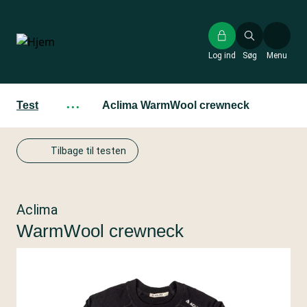
Gå
til
hovedindhold
Log ind
Søg
Menu
Test
···
Aclima WarmWool crewneck
Tilbage til testen
Aclima
WarmWool crewneck