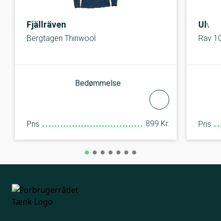
Fjällräven
Ulva
Bergtagen Thinwool
Rav 1
Bedømmelse
899 Kr.
Pris
Pris