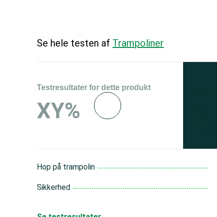
Se hele testen af
Trampoliner
Testresultater for dette produkt
Se 
XY%
og 
150
Hop på trampolin
Sikkerhed
Se testresultater