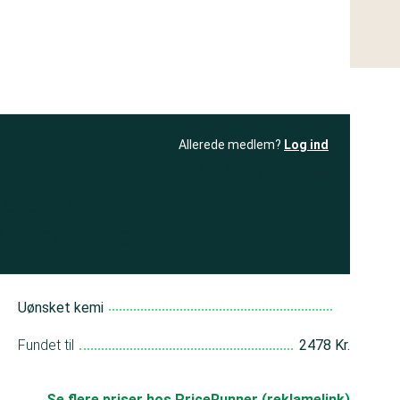
Allerede medlem?
Log ind
resultatet
Bliv medlem
få adgang til
+ andre test
Uønsket kemi
Fundet til
2478 Kr.
Se flere priser hos PriceRunner (reklamelink)