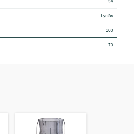
54
Lynlås
100
70