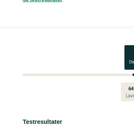
De
6
Lav
Testresultater