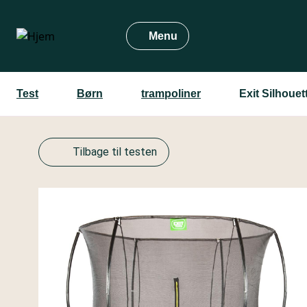
Gå
til
Menu
hovedindhold
Test
Børn
trampoliner
Exit Silhoue
Tilbage til testen