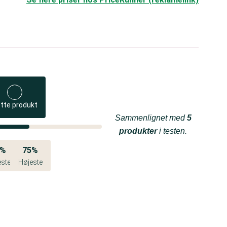
tte produkt
Sammenlignet med
5
produkter
i testen.
4%
75%
este
Højeste