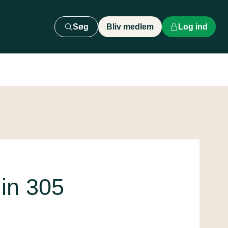
Søg
Bliv medlem
Log ind
lin 305