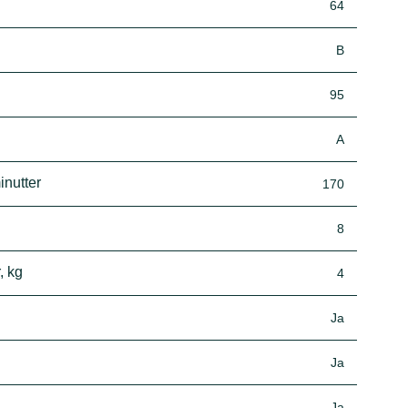
64
B
95
A
inutter
170
8
, kg
4
Ja
Ja
Ja