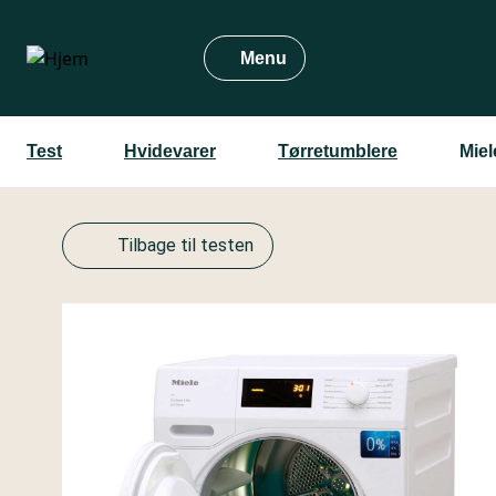
Gå
til
Menu
hovedindhold
Test
Hvidevarer
Tørretumblere
Mie
Tilbage til testen