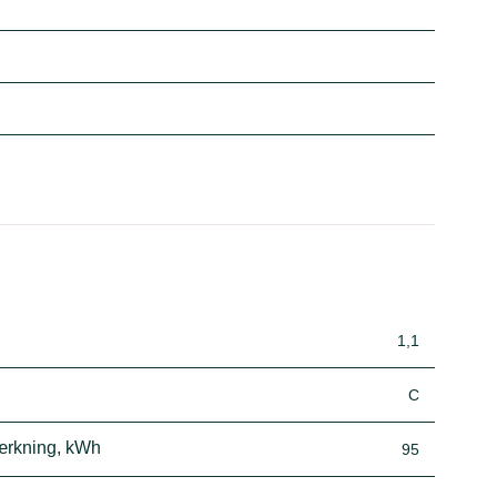
1,1
C
mærkning, kWh
95