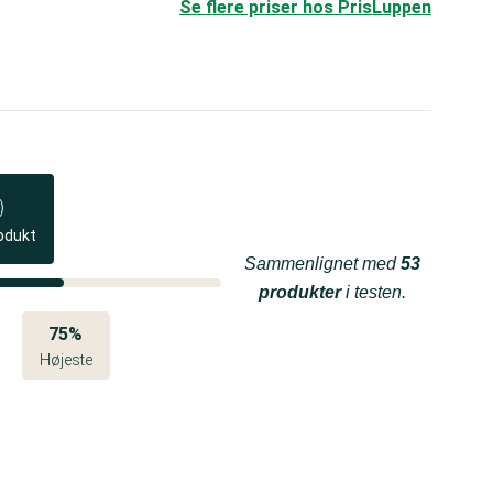
Se flere priser hos PrisLuppen
odukt
Sammenlignet med
53
produkter
i testen.
75%
Højeste