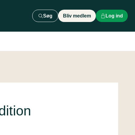
Søg
Bliv medlem
Log ind
ition