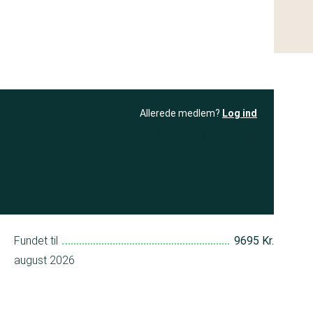
Allerede medlem?
Log ind
resultatet
Bliv medlem
få adgang til
+ andre test
Fundet til
9695 Kr.
august 2026