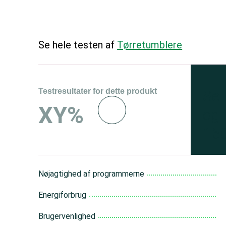
Se hele testen af
Tørretumblere
Testresultater for dette produkt
Se 
XY%
og 
150
Nøjagtighed af programmerne
Energiforbrug
Brugervenlighed