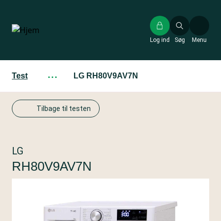
Gå
til
hovedindhold
Log ind
Søg
Menu
Test
···
LG RH80V9AV7N
Tilbage til testen
LG
RH80V9AV7N