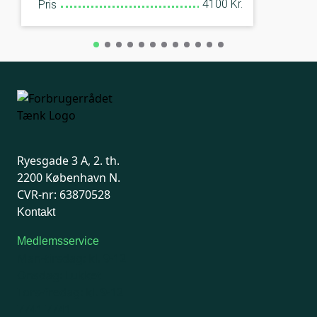
4100 Kr.
Pris
Ryesgade 3 A, 2. th.
2200 København N.
CVR-nr: 63870528
Kontakt
Medlemsservice
Man-tirsdag: kl. 9-12
Onsdag: Lukket
Tors-fredag: kl. 9-12
7741 7741