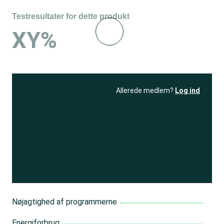
Testresultater for dette produkt
XY%
Allerede medlem?
Log ind
Se resultatet
og få adgang
til 150+ andre test
Bliv medlem
Nøjagtighed af programmerne
Energiforbrug