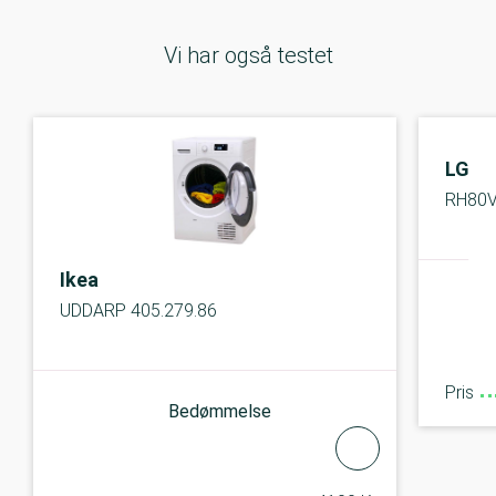
Vi har også testet
LG
RH80
Ikea
UDDARP 405.279.86
Pris
Bedømmelse