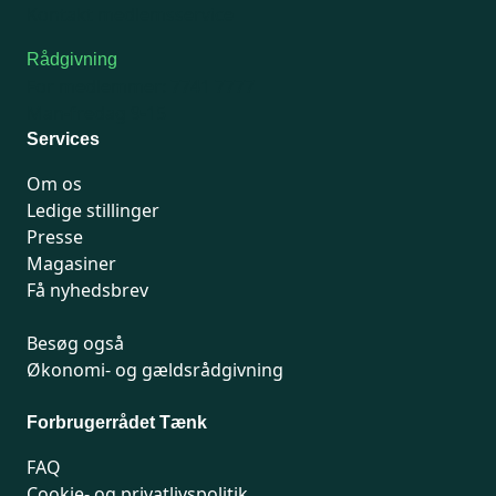
Kontakt medlemsservice
Rådgivning
For medlemmer: 7741 7777
Man-fredag 9-15
Services
Om os
Ledige stillinger
Presse
Magasiner
Få nyhedsbrev
Besøg også
Økonomi- og gældsrådgivning
Forbrugerrådet Tænk
FAQ
Cookie- og privatlivspolitik