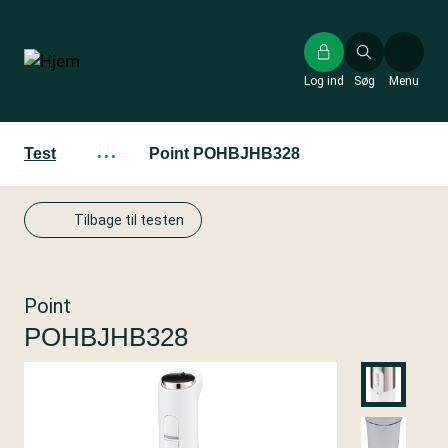
Gå
til
hovedindhold
Log ind
Søg
Menu
Test
···
Point POHBJHB328
Tilbage til testen
Point
POHBJHB328