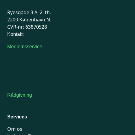
Ryesgade 3 A, 2. th.
2200 København N.
CVR-nr: 63870528
Kontakt
Medlemsservice
Man-tirsdag: kl. 9-12
Onsdag: Lukket
Tors-fredag: kl. 9-12
7741 7741
Kontakt medlemsservice
Rådgivning
For medlemmer: 7741 7777
Man-fredag 9-15
Services
Om os