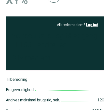
XY%
Allerede medlem?
Log ind
Se resultatet
og få adgang
til 150+ andre test
Bliv medlem
Tilberedning
Brugervenlighed
Angivet maksimal brugstid, sek.
120