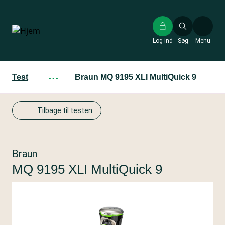
Gå
til
hovedindhold
Log ind
Søg
Menu
Test
···
Braun MQ 9195 XLI MultiQuick 9
Tilbage til testen
Braun
MQ 9195 XLI MultiQuick 9