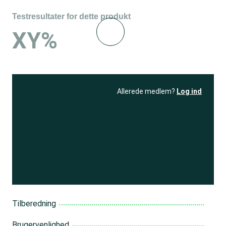
Testresultater for dette produkt
XY%
Allerede medlem?
Log ind
Se resultatet
og få adgang
til 150+ andre test
Bliv medlem
Tilberedning
Brugervenlighed