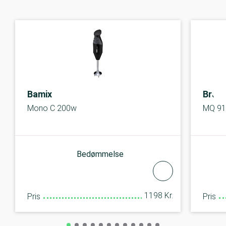
Bamix
Brau
Mono C 200w
MQ 914
Bedømmelse
1198 Kr.
Pris
Pris