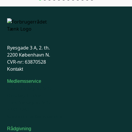
Ryesgade 3 A, 2. th.
2200 København N.
CVR-nr: 63870528
Kontakt
Medlemsservice
Man-tirsdag: kl. 9-12
Onsdag: Lukket
Tors-fredag: kl. 9-12
7741 7741
Kontakt medlemsservice
Rådgivning