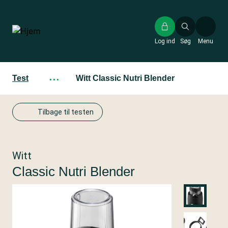
Gå
til
hovedindhold
Log ind
Søg
Menu
Test
···
Witt Classic Nutri Blender
Tilbage til testen
Witt
Classic Nutri Blender