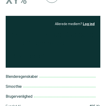
XY%
Allerede medlem?
Log ind
Se resultatet
og få adgang
til 150+ andre test
Bliv medlem
Blenderegenskaber
Smoothie
Brugervenlighed