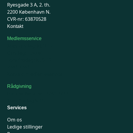
Ryesgade 3 A, 2. th.
2200 København N.
CVR-nr: 63870528
Kontakt
Medlemsservice
Man-tirsdag: kl. 9-12
Onsdag: Lukket
Tors-fredag: kl. 9-12
7741 7741
Kontakt medlemsservice
Rådgivning
For medlemmer: 7741 7777
Man-fredag 9-15
Services
Om os
Ledige stillinger