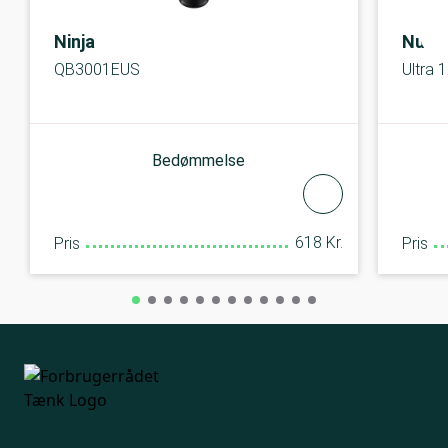
Ninja
Nutri
QB3001EUS
Ultra 
Bedømmelse
618 Kr.
Pris
Pris