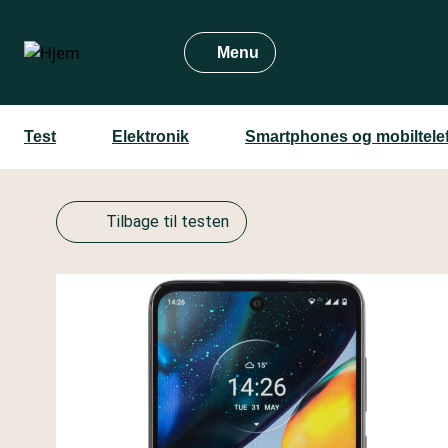
Gå
til
Menu
hovedindhold
Test
Elektronik
Smartphones og mobiltele
Tilbage til testen