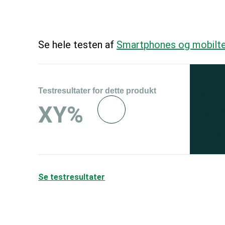
Se hele testen af
Smartphones og mobilte
Testresultater for dette produkt
Se 
XY%
og 
150
Se testresultater