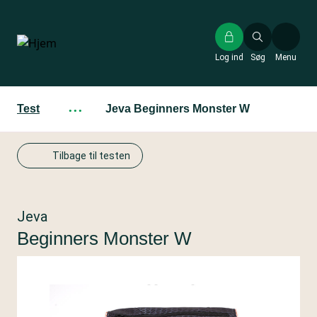
Gå
til
hovedindhold
Log ind
Søg
Menu
Test
···
Jeva Beginners Monster W
Tilbage til testen
Jeva
Beginners Monster W