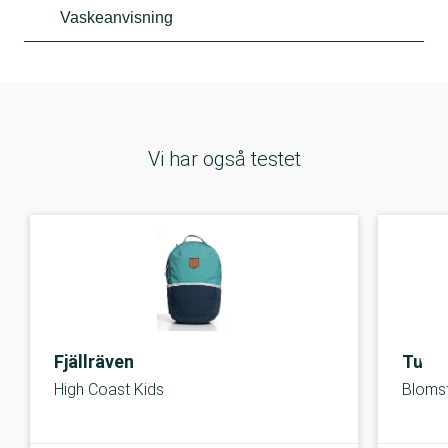
Vaskeanvisning
Vi har også testet
Fjällräven
Tuoin
High Coast Kids
Bloms