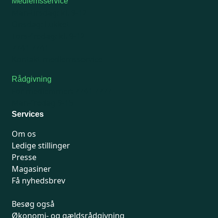
Medlemsservice
Man-tirsdag: kl. 9-12
Onsdag: Lukket
Tors-fredag: kl. 9-12
7741 7741
Kontakt medlemsservice
Rådgivning
For medlemmer: 7741 7777
Man-fredag 9-15
Services
Om os
Ledige stillinger
Presse
Magasiner
Få nyhedsbrev
Besøg også
Økonomi- og gældsrådgivning