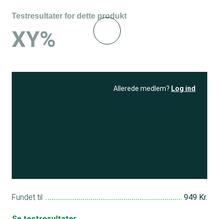
Testresultater for dette produkt
XY%
Allerede medlem?
Log ind
Se resultatet
og få adgang
til 150+ andre test
Bliv medlem
Fundet til
949 Kr.
Se testresultater