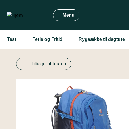
Gå
til
Menu
hovedindhold
Test
Ferie og Fritid
Rygsække til dagture
Tilbage til testen