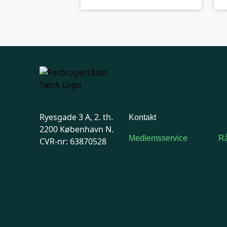
Ryesgade 3 A, 2. th.
Kontakt
2200 København N.
Medlemsservice
Rå
CVR-nr: 63870528
Man-tirsdag: kl. 9-12
F
Onsdag: Lukket
7
Tors-fredag: kl. 9-12
Ma
7741 7741
Kontakt
medlemsservice