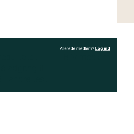
Allerede medlem?
Log ind
resultatet
Bliv medlem
få adgang til
+ andre test
.