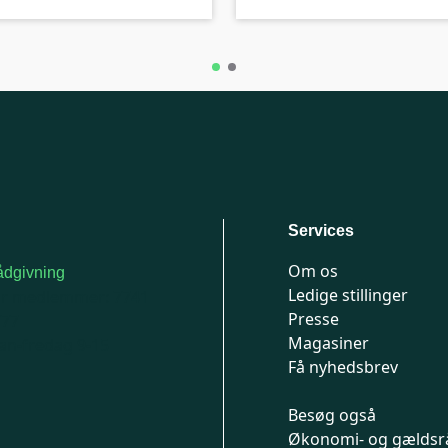
Services
Om os
dgivning
Ledige stillinger
or medlemmer: 7741
Presse
777
Magasiner
n-fredag 9-15
Få nyhedsbrev
Besøg også
Økonomi- og gældsr