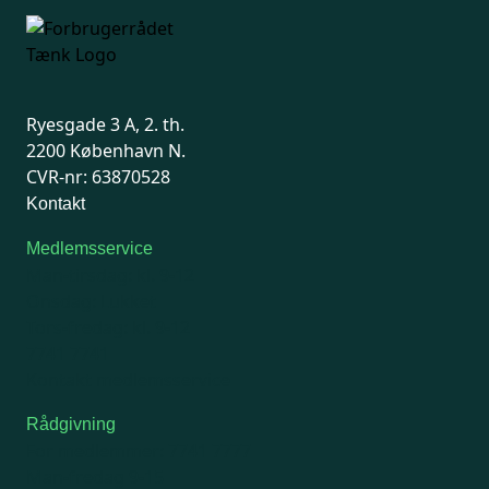
Ryesgade 3 A, 2. th.
2200 København N.
CVR-nr: 63870528
Kontakt
Medlemsservice
Man-tirsdag: kl. 9-12
Onsdag: Lukket
Tors-fredag: kl. 9-12
7741 7741
Kontakt medlemsservice
Rådgivning
For medlemmer: 7741 7777
Man-fredag 9-15