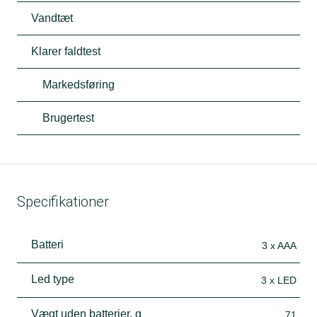
Vandtæt
Klarer faldtest
Markedsføring
Brugertest
Specifikationer
Batteri
3 x AAA
Led type
3 x LED
Vægt uden batterier, g
71