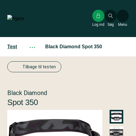
Gå
til
hovedindhold
Log ind
Søg
Menu
Test
···
Black Diamond Spot 350
Tilbage til testen
Black Diamond
Spot 350