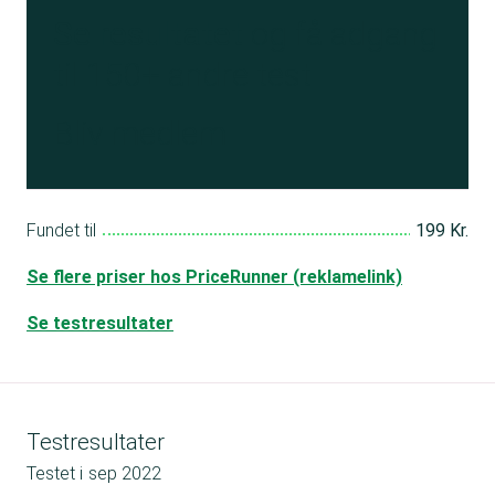
Se resultatet
og få adgang
til 150+ andre test
Bliv medlem
Fundet til
199 Kr.
Se flere priser hos PriceRunner (reklamelink)
Se testresultater
Testresultater
Testet i
sep 2022