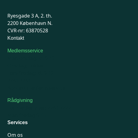
Ryesgade 3 A, 2. th.
2200 København N.
CVR-nr: 63870528
Kontakt
Medlemsservice
Man-tirsdag: kl. 9-12
Onsdag: Lukket
Tors-fredag: kl. 9-12
7741 7741
Kontakt medlemsservice
Rådgivning
For medlemmer: 7741 7777
Man-fredag 9-15
Services
Om os