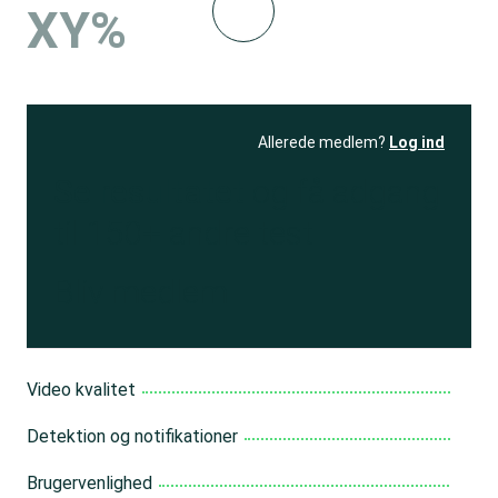
XY%
Allerede medlem?
Log ind
Se resultatet
og få adgang
til 150+ andre test
Bliv medlem
Video kvalitet
Detektion og notifikationer
Brugervenlighed