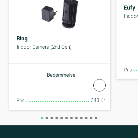
Eufy
Indoo
Ring
Indoor Camera (2nd Gen)
Pris
Bedømmelse
343 Kr.
Pris