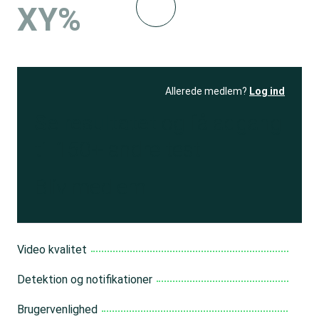
XY%
Allerede medlem?
Log ind
Se resultatet
og få adgang
til 150+ andre test
Bliv medlem
Video kvalitet
Detektion og notifikationer
Brugervenlighed