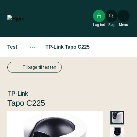
Gå
til
hovedindhold
Log ind
Søg
Menu
Test
···
TP-Link Tapo C225
Tilbage til testen
TP-Link
Tapo C225