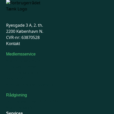
Ryesgade 3 A, 2. th.
2200 København N.
CVR-nr: 63870528
Kontakt
Medlemsservice
Man-tirsdag: kl. 9-12
Onsdag: Lukket
Tors-fredag: kl. 9-12
7741 7741
Kontakt medlemsservice
Rådgivning
For medlemmer: 7741 7777
Man-fredag 9-15
Services