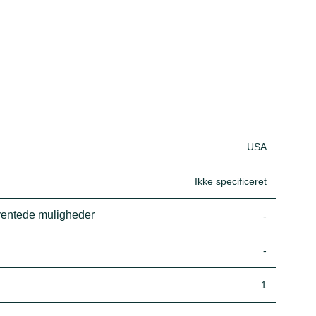
USA
Ikke specificeret
rventede muligheder
-
-
1