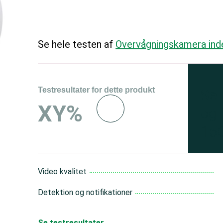
Se hele testen af
Overvågningskamera ind
Testresultater for dette produkt
Se 
XY%
og 
150
Video kvalitet
Detektion og notifikationer
Se testresultater