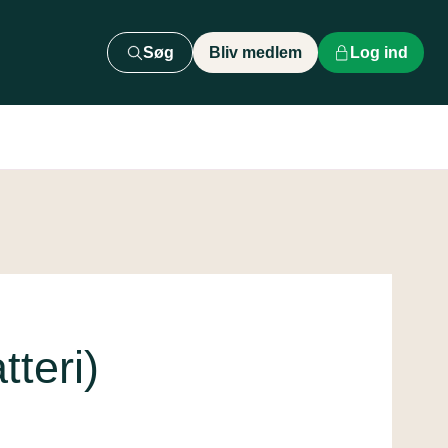
Søg
Bliv medlem
Log ind
teri)