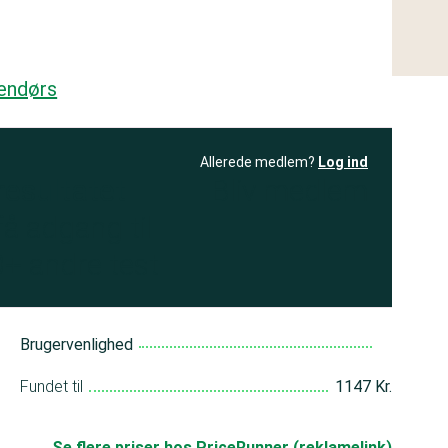
endørs
Allerede medlem?
Log ind
resultatet
Bliv medlem
få adgang til
+ andre test
Brugervenlighed
Fundet til
1147 Kr.
Se flere priser hos PriceRunner (reklamelink)