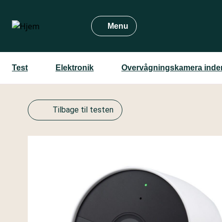
Gå
til
Menu
hovedindhold
Test
Elektronik
Overvågningskamera inde
Tilbage til testen