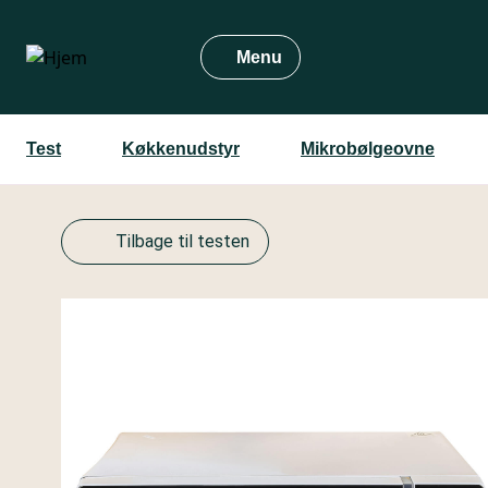
Gå
til
Menu
hovedindhold
Test
Køkkenudstyr
Mikrobølgeovne
Tilbage til testen