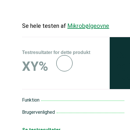
Se hele testen af
Mikrobølgeovne
Testresultater for dette produkt
Se 
XY%
og 
150
Funktion
Brugervenlighed
Se testresultater