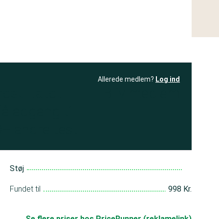
Allerede medlem?
Log ind
resultatet
Bliv medlem
få adgang til
+ andre test
Støj
Fundet til
998 Kr.
Se flere priser hos PriceRunner (reklamelink)