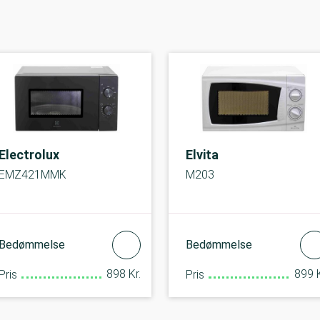
Electrolux
Elvita
EMZ421MMK
M203
Bedømmelse
Bedømmelse
898 Kr.
899 K
Pris
Pris