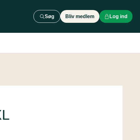
Søg
Bliv medlem
Log ind
XL