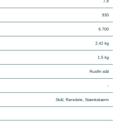
7,8
930
6.700
2,42 kg
1,5 kg
Rustfri stål
-
Skål, Røredele, Stænkskærm