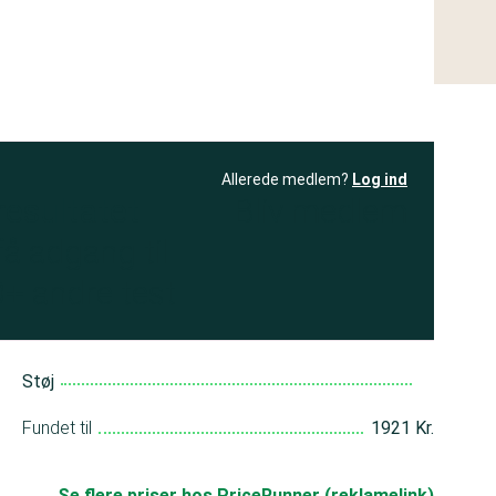
Allerede medlem?
Log ind
resultatet
Bliv medlem
få adgang til
+ andre test
Støj
Fundet til
1921 Kr.
Se flere priser hos PriceRunner (reklamelink)