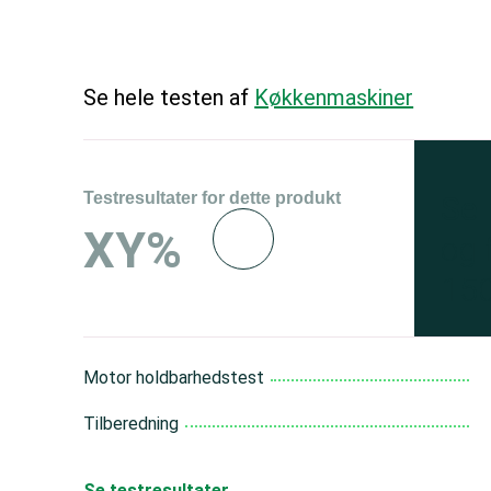
Se hele testen af
Køkkenmaskiner
Testresultater for dette produkt
Se 
XY%
og 
150
Motor holdbarhedstest
Tilberedning
Se testresultater