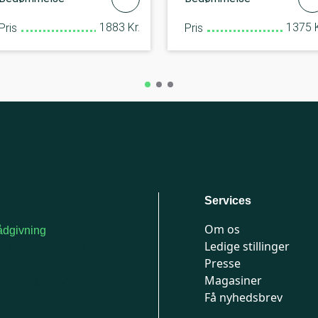
1883 Kr.
1375 K
Pris
Pris
Services
Om os
dgivning
Ledige stillinger
or medlemmer: 7741
Presse
777
Magasiner
n-fredag 9-15
Få nyhedsbrev