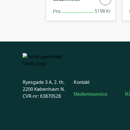
5198 Kr.
Pris
Ryesgade 3 A, 2. th.
Kontakt
2200 København N.
Medlemsservice
Rå
CVR-nr: 63870528
Man-tirsdag: kl. 9-12
F
Onsdag: Lukket
7
Tors-fredag: kl. 9-12
Ma
7741 7741
Kontakt