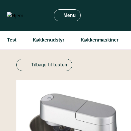
Gå
til
Menu
hovedindhold
Test
Køkkenudstyr
Køkkenmaskiner
Tilbage til testen