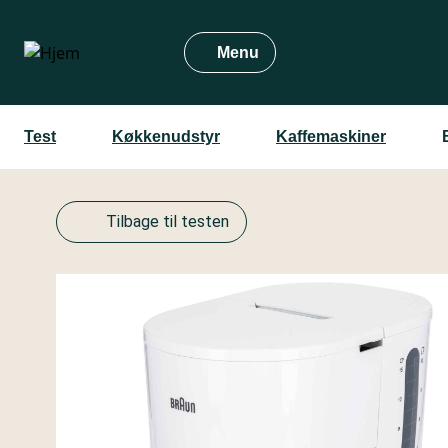
Gå
til
Menu
hovedindhold
Test
Køkkenudstyr
Kaffemaskiner
Tilbage til testen