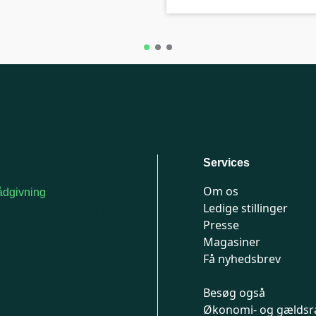
Services
Om os
dgivning
Ledige stillinger
or medlemmer: 7741
Presse
777
Magasiner
n-fredag 9-15
Få nyhedsbrev
Besøg også
Økonomi- og gældsr