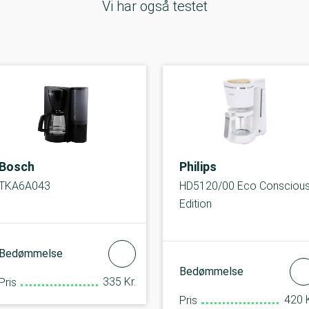
Vi har også testet
Bosch
Philips
TKA6A043
HD5120/00 Eco Consciou
Edition
Bedømmelse
Bedømmelse
335 Kr.
Pris
420 K
Pris