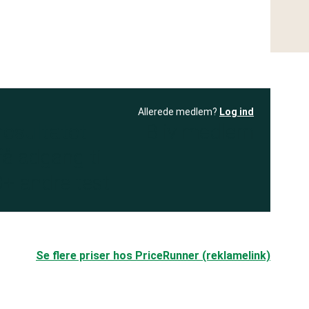
Allerede medlem?
Log ind
resultatet
Bliv medlem
få adgang til
+ andre test
.
Se flere priser hos PriceRunner (reklamelink)