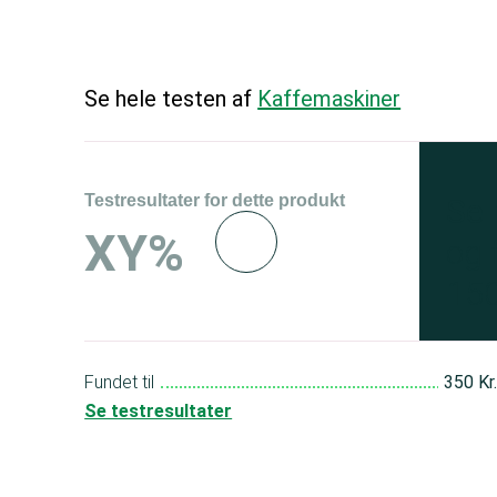
Se hele testen af
Kaffemaskiner
Testresultater for dette produkt
Se 
XY%
og 
150
Fundet til
350 Kr
Se testresultater