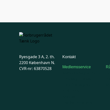
Ryesgade 3 A, 2. th.
Kontakt
2200 København N.
Medlemsservice
Rå
CVR-nr: 63870528
Man-tirsdag: kl. 9-12
F
Onsdag: Lukket
7
Tors-fredag: kl. 9-12
Ma
7741 7741
Kontakt
medlemsservice