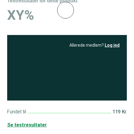
Testresultater for dette produkt
XY%
Allerede medlem?
Log ind
Se resultatet
og få adgang
til 150+ andre test
Bliv medlem
Fundet til
119 Kr.
Se testresultater