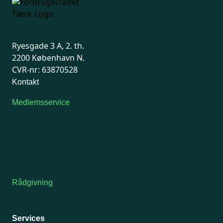
Ryesgade 3 A, 2. th.
2200 København N.
CVR-nr: 63870528
Kontakt
Medlemsservice
Man-tirsdag: kl. 9-12
Onsdag: Lukket
Tors-fredag: kl. 9-12
7741 7741
Kontakt medlemsservice
Rådgivning
For medlemmer: 7741 7777
Man-fredag 9-15
Services