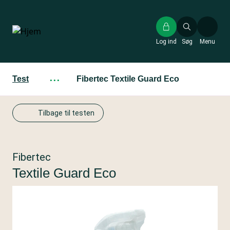
Gå
til
hovedindhold
Log ind
Søg
Menu
Test
···
Fibertec Textile Guard Eco
Tilbage til testen
Fibertec
Textile Guard Eco