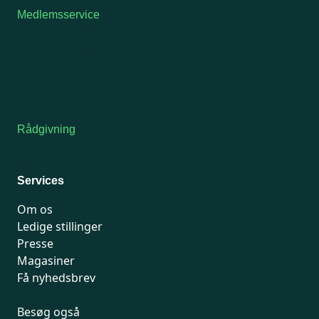
Medlemsservice
Man-tirsdag: kl. 9-12
Onsdag: Lukket
Tors-fredag: kl. 9-12
7741 7741
Kontakt medlemsservice
Rådgivning
For medlemmer: 7741 7777
Man-fredag 9-15
Services
Om os
Ledige stillinger
Presse
Magasiner
Få nyhedsbrev
Besøg også