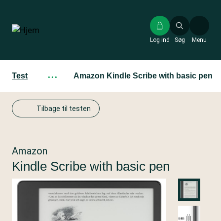
Gå
til
hovedindhold
Log ind
Søg
Menu
Test
···
Amazon Kindle Scribe with basic pen
Tilbage til testen
Amazon
Kindle Scribe with basic pen