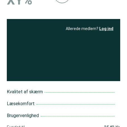
XY%
Allerede medlem?
Log ind
Se resultatet
og få adgang
til 150+ andre test
Bliv medlem
Kvalitet af skærm
Læsekomfort
Brugervenlighed