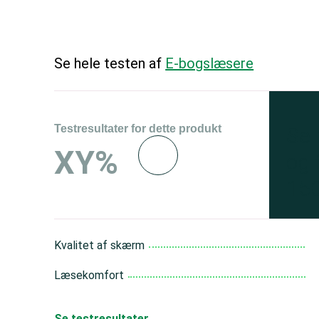
Se hele testen af
E-bogslæsere
Testresultater for dette produkt
Se 
XY%
og 
150
Kvalitet af skærm
Læsekomfort
Se testresultater