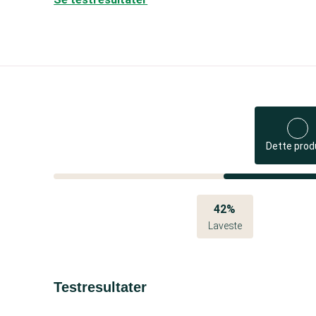
Dette prod
42%
Laveste
Testresultater