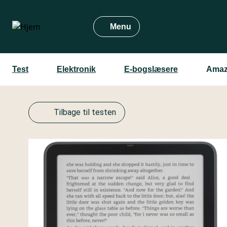
Gå
til
Menu
hovedindhold
Test
Elektronik
E-bogslæsere
Amazo
Tilbage til testen