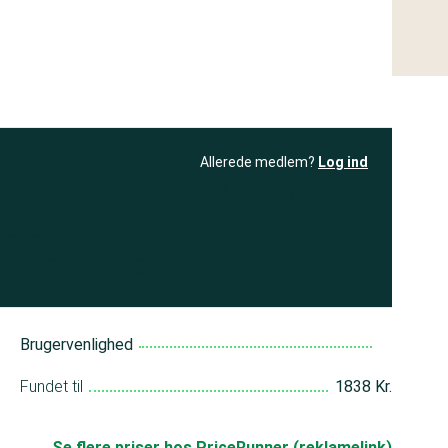
Allerede medlem?
Log ind
resultatet
Bliv medlem
få adgang til
+ andre test
Brugervenlighed
Fundet til
1838 Kr.
Se flere priser hos PriceRunner (reklamelink)