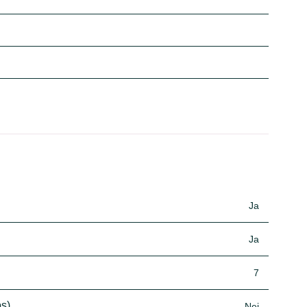
Ja
Ja
7
ps)
Nej