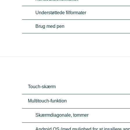
Understøttede filformater
Brug med pen
Touch-skærm
Multitouch-funktion
Skærmdiagonale, tommer
Android OS (med mulighed for at insallere ap