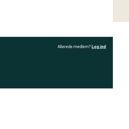
Allerede medlem?
Log ind
resultatet
Bliv medlem
få adgang til
+ andre test