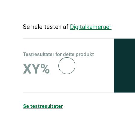
Se hele testen af
Digitalkameraer
Testresultater for dette produkt
Se 
XY%
og 
150
Se testresultater