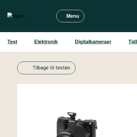
Gå
til
Menu
hovedindhold
Test
Elektronik
Digitalkameraer
Tid
Tilbage til testen