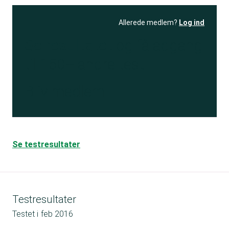
Allerede medlem?
Log ind
Se resultatet
og få adgang
til 150+ andre test
Bliv medlem
Se testresultater
Testresultater
Testet i
feb 2016