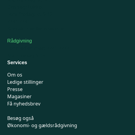
Onsdag: Lukket
Tors-fredag: kl. 9-12
7741 7741
Kontakt medlemsservice
Rådgivning
For medlemmer: 7741 7777
Man-fredag 9-15
Services
Om os
Ledige stillinger
Presse
Magasiner
Få nyhedsbrev
Besøg også
Økonomi- og gældsrådgivning