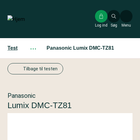
Gå
til
hovedindhold
Log ind
Søg
Menu
Test
···
Panasonic Lumix DMC-TZ81
Tilbage til testen
Panasonic
Lumix DMC-TZ81