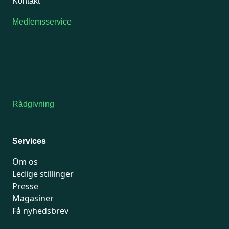
Kontakt
Medlemsservice
Man-tirsdag: kl. 9-12
Onsdag: Lukket
Tors-fredag: kl. 9-12
7741 7741
Kontakt medlemsservice
Rådgivning
For medlemmer: 7741 7777
Man-fredag 9-15
Services
Om os
Ledige stillinger
Presse
Magasiner
Få nyhedsbrev