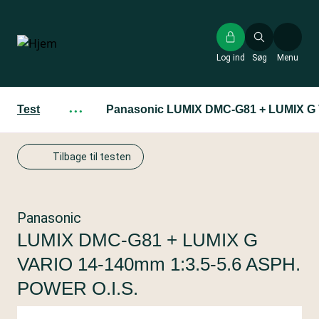
Gå
til
hovedindhold
Log ind
Søg
Menu
Test
···
Panasonic LUMIX DMC-G81 + LUMIX G 
Tilbage til testen
Panasonic
LUMIX DMC-G81 + LUMIX G
VARIO 14-140mm 1:3.5-5.6 ASPH.
POWER O.I.S.