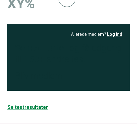
XY%
Allerede medlem?
Log ind
Se resultatet
og få adgang
til 150+ andre test
Bliv medlem
Se testresultater