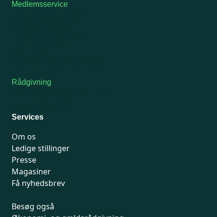
Medlemsservice
Man-tirsdag: kl. 9-12
Onsdag: Lukket
Tors-fredag: kl. 9-12
7741 7741
Kontakt medlemsservice
Rådgivning
For medlemmer: 7741 7777
Man-fredag 9-15
Services
Om os
Ledige stillinger
Presse
Magasiner
Få nyhedsbrev
Besøg også