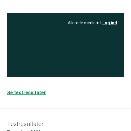
Allerede medlem?
Log ind
Se resultatet
og få adgang
til 150+ andre test
Bliv medlem
Se testresultater
Testresultater