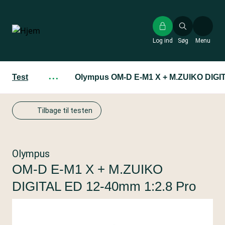
Gå
til
hovedindhold
Log ind
Søg
Menu
Test
···
Olympus OM-D E-M1 X + M.ZUIKO DIGIT
Tilbage til testen
Olympus
OM-D E-M1 X + M.ZUIKO
DIGITAL ED 12-40mm 1:2.8 Pro