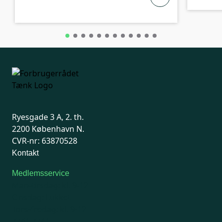
Ryesgade 3 A, 2. th.
2200 København N.
CVR-nr: 63870528
Kontakt
Medlemsservice
Man-tirsdag: kl. 9-12
Onsdag: Lukket
Tors-fredag: kl. 9-12
7741 7741