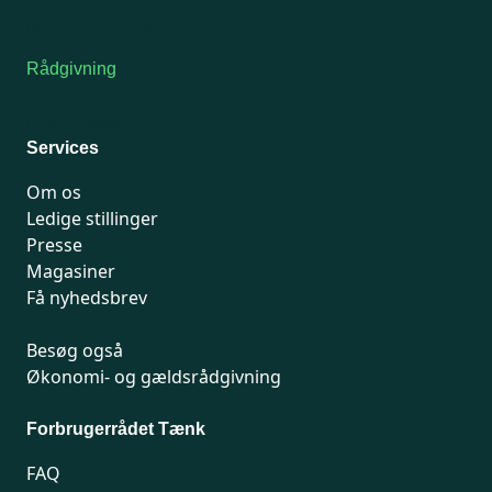
Kontakt medlemsservice
Rådgivning
For medlemmer: 7741 7777
Man-fredag 9-15
Services
Om os
Ledige stillinger
Presse
Magasiner
Få nyhedsbrev
Besøg også
Økonomi- og gældsrådgivning
Forbrugerrådet Tænk
FAQ