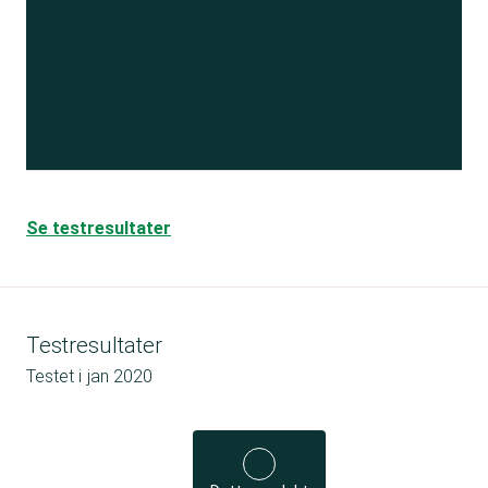
Se resultatet
og få adgang
til 150+ andre test
Bliv medlem
Se testresultater
Testresultater
Testet i
jan 2020