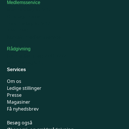
Medlemsservice
Man-tirsdag: kl. 9-12
Onsdag: Lukket
Tors-fredag: kl. 9-12
7741 7741
Kontakt medlemsservice
Rådgivning
For medlemmer: 7741 7777
Man-fredag 9-15
Services
Om os
Ledige stillinger
Presse
Magasiner
Få nyhedsbrev
Besøg også