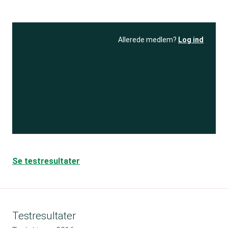
Allerede medlem?
Log ind
Se resultatet
og få adgang
til 150+ andre test
Bliv medlem
Se testresultater
Testresultater