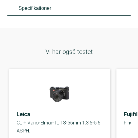
Specifikationer
Vi har også testet
Leica
Fujifi
CL + Vario-Elmar-TL 18-56mm 1:3.5-5.6
FineP
ASPH.