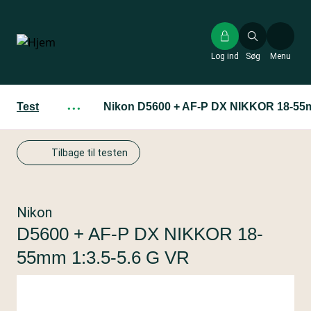
Gå
til
hovedindhold
Log ind
Søg
Menu
Test
···
Nikon D5600 + AF-P DX NIKKOR 18-55m
Tilbage til testen
Nikon
D5600 + AF-P DX NIKKOR 18-
55mm 1:3.5-5.6 G VR