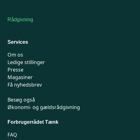
Kontakt medlemsservice
Rådgivning
For medlemmer: 7741 7777
Man-fredag 9-15
Services
Om os
Ledige stillinger
Presse
Magasiner
Få nyhedsbrev
Besøg også
Økonomi- og gældsrådgivning
Forbrugerrådet Tænk
FAQ