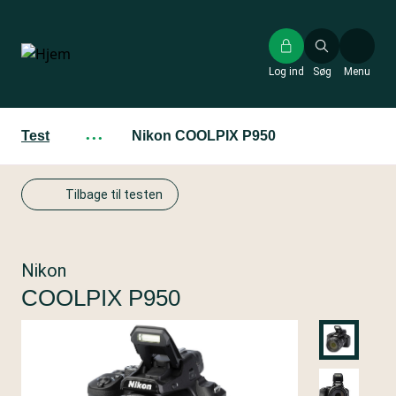
Gå
til
hovedindhold
Log ind
Søg
Menu
Test
···
Nikon COOLPIX P950
Tilbage til testen
Nikon
COOLPIX P950