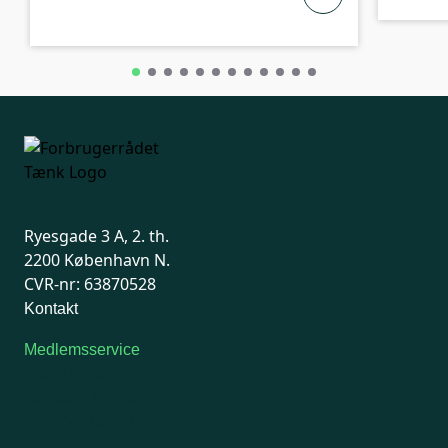
Ryesgade 3 A, 2. th.
2200 København N.
CVR-nr: 63870528
Kontakt
Medlemsservice
Man-tirsdag: kl. 9-12
Onsdag: Lukket
Tors-fredag: kl. 9-12
7741 7741