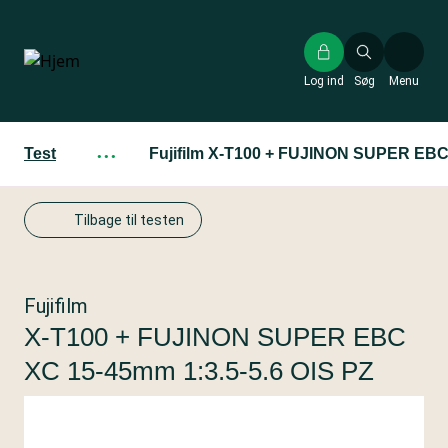
Gå
til
hovedindhold
Log ind
Søg
Menu
Test
···
Fujifilm X-T100 + FUJINON SUPER EBC 
Tilbage til testen
Fujifilm
X-T100 + FUJINON SUPER EBC
XC 15-45mm 1:3.5-5.6 OIS PZ