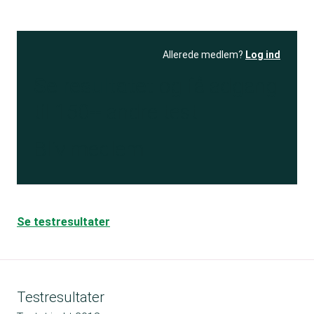
Allerede medlem?
Log ind
Se resultatet
og få adgang
til 150+ andre test
Bliv medlem
Se testresultater
Testresultater