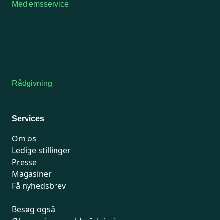
Medlemsservice
Man-tirsdag: kl. 9-12
Onsdag: Lukket
Tors-fredag: kl. 9-12
7741 7741
Kontakt medlemsservice
Rådgivning
For medlemmer: 7741 7777
Man-fredag 9-15
Services
Om os
Ledige stillinger
Presse
Magasiner
Få nyhedsbrev
Besøg også