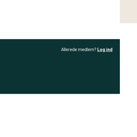
Allerede medlem?
Log ind
resultatet
Bliv medlem
få adgang til
+ andre test