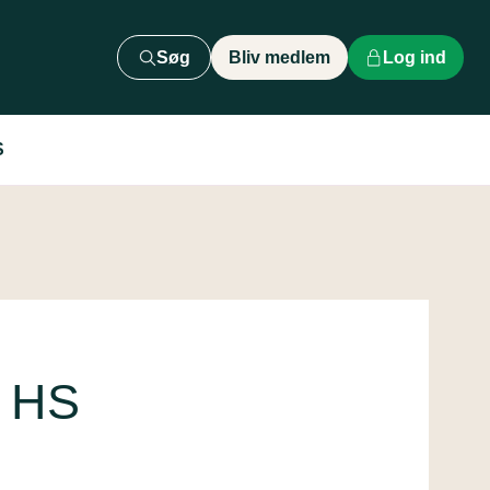
Søg
Bliv medlem
Log ind
S
 HS