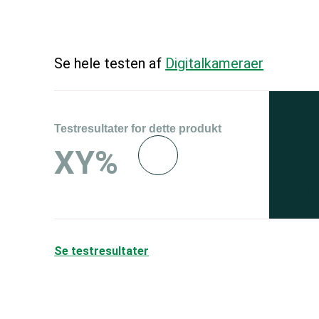
Se hele testen af
Digitalkameraer
Testresultater for dette produkt
Se 
XY%
og 
150
Se testresultater