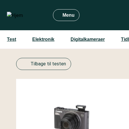
Gå
til
Menu
hovedindhold
Test
Elektronik
Digitalkameraer
Tid
Tilbage til testen