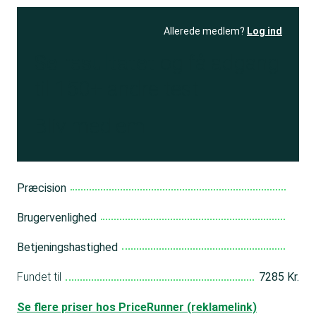
Allerede medlem?
Log ind
Se resultatet
og få adgang
til 150+ andre test
Bliv medlem
Præcision
Brugervenlighed
Betjeningshastighed
Fundet til
7285 Kr.
Se flere priser hos PriceRunner (reklamelink)