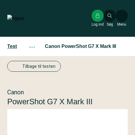
Gå
til
hovedindhold
Log ind
Søg
Menu
Test
···
Canon PowerShot G7 X Mark III
Tilbage til testen
Canon
PowerShot G7 X Mark III