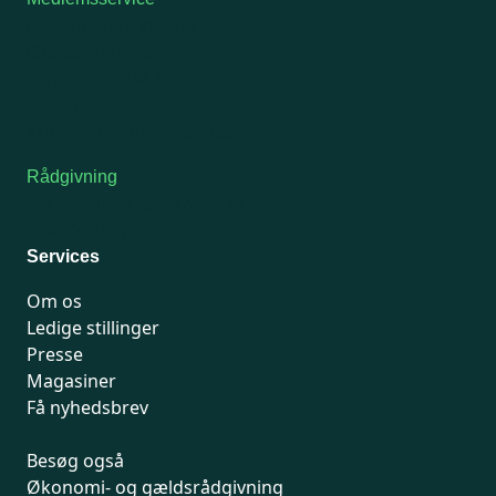
Man-tirsdag: kl. 9-12
Onsdag: Lukket
Tors-fredag: kl. 9-12
7741 7741
Kontakt medlemsservice
Rådgivning
For medlemmer: 7741 7777
Man-fredag 9-15
Services
Om os
Ledige stillinger
Presse
Magasiner
Få nyhedsbrev
Besøg også
Økonomi- og gældsrådgivning