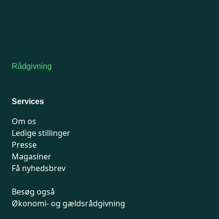
Onsdag: Lukket
Tors-fredag: kl. 9-12
7741 7741
Kontakt medlemsservice
Rådgivning
For medlemmer: 7741 7777
Man-fredag 9-15
Services
Om os
Ledige stillinger
Presse
Magasiner
Få nyhedsbrev
Besøg også
Økonomi- og gældsrådgivning