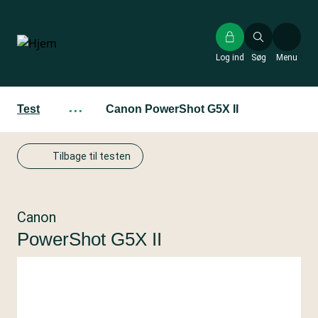
Gå
til
hovedindhold
Log ind
Søg
Menu
Test
···
Canon PowerShot G5X II
Tilbage til testen
Canon
PowerShot G5X II