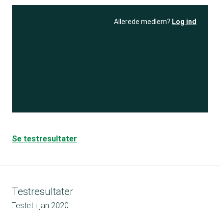
Allerede medlem?
Log ind
Se resultatet
og få adgang
til 150+ andre test
Bliv medlem
Se testresultater
Testresultater
Testet i
jan 2020