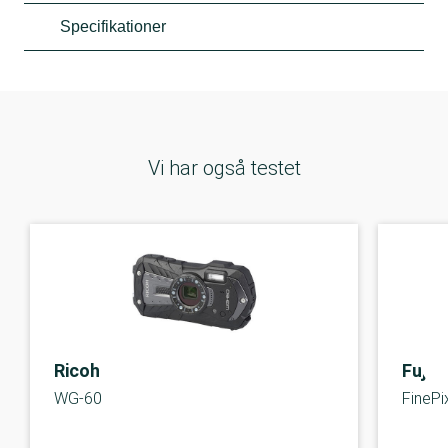
Specifikationer
Vi har også testet
Ricoh
Fujifi
WG-60
FineP