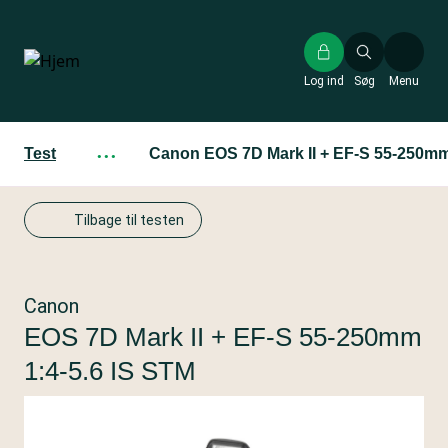
Gå
til
hovedindhold
Log ind
Søg
Menu
Test
···
Canon EOS 7D Mark II + EF-S 55-250mm
Tilbage til testen
Canon
EOS 7D Mark II + EF-S 55-250mm
1:4-5.6 IS STM