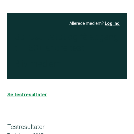
Allerede medlem?
Log ind
Se resultatet
og få adgang
til 150+ andre test
Bliv medlem
Se testresultater
Testresultater