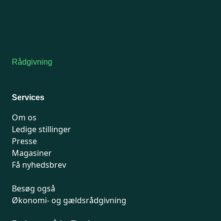
Onsdag: Lukket
Tors-fredag: kl. 9-12
7741 7741
Kontakt medlemsservice
Rådgivning
For medlemmer: 7741 7777
Man-fredag 9-15
Services
Om os
Ledige stillinger
Presse
Magasiner
Få nyhedsbrev
Besøg også
Økonomi- og gældsrådgivning