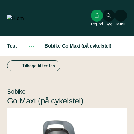
Gå
til
hovedindhold
Log ind
Søg
Menu
Test
···
Bobike Go Maxi (på cykelstel)
Tilbage til testen
Bobike
Go Maxi (på cykelstel)