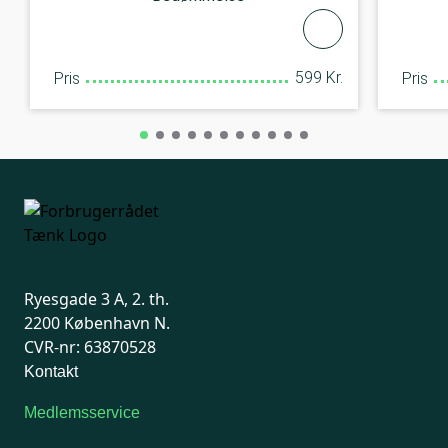
599 Kr.
Pris
Pris
Ryesgade 3 A, 2. th.
2200 København N.
CVR-nr: 63870528
Kontakt
Medlemsservice
Man-tirsdag: kl. 9-12