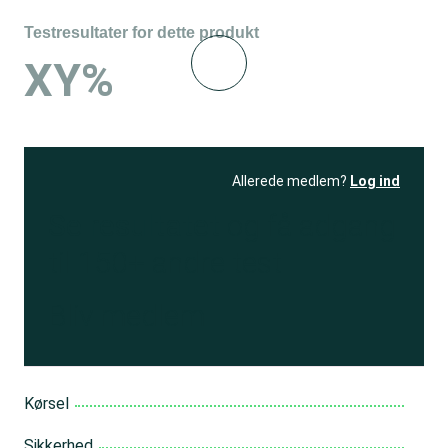
Testresultater for dette produkt
XY%
Allerede medlem?
Log ind
Se resultatet
og få adgang
til 150+ andre test
Bliv medlem
Kørsel
Sikkerhed