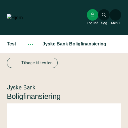
Gå
til
hovedindhold
Log ind
Søg
Menu
Test
···
Jyske Bank Boligfinansiering
Tilbage til testen
Jyske Bank
Boligfinansiering