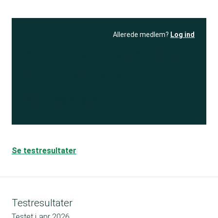
Allerede medlem?
Log ind
Se resultatet
og få adgang
til 150+ andre test
Bliv medlem
Se testresultater
Testresultater
Testet i
apr 2026