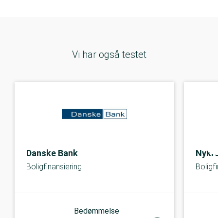
Vi har også testet
Danske Bank
Nykre
Boligfinansiering
Boligf
Bedømmelse