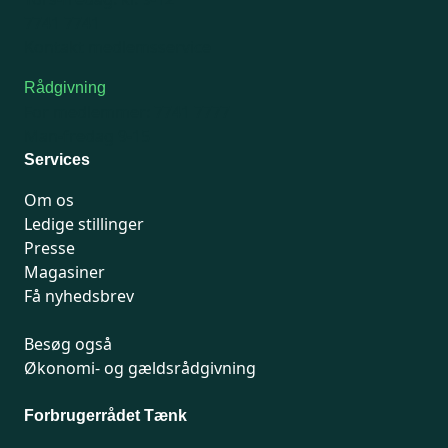
7741 7741
Kontakt medlemsservice
Rådgivning
For medlemmer: 7741 7777
Man-fredag 9-15
Services
Om os
Ledige stillinger
Presse
Magasiner
Få nyhedsbrev
Besøg også
Økonomi- og gældsrådgivning
Forbrugerrådet Tænk