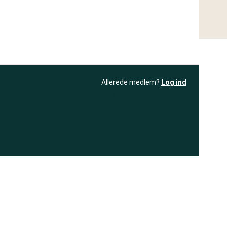
Allerede medlem?
Log ind
resultatet
Bliv medlem
få adgang til
+ andre test
.