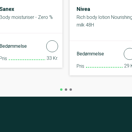
Sanex
Nivea
Body moisturiser - Zero %
Rich body lotion Nourishin
milk 48H
Bedømmelse
Bedømmelse
33 Kr.
Pris
29 K
Pris