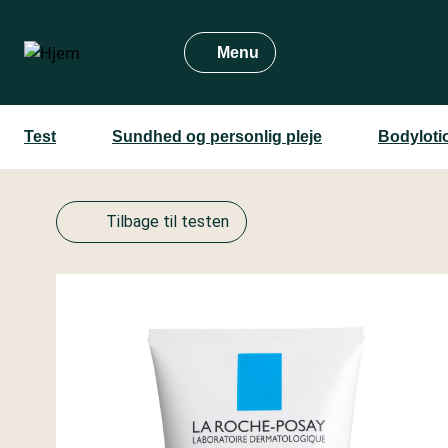
Gå
til
Menu
hovedindhold
Test
Sundhed og personlig pleje
Bodyloti
Tilbage til testen