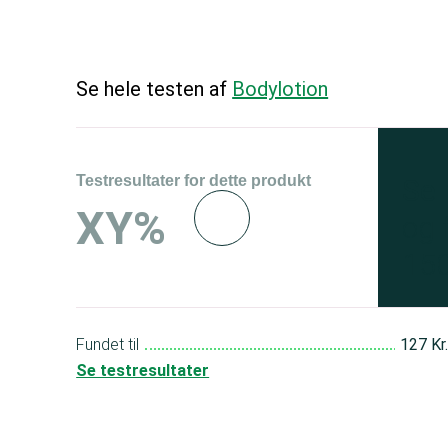
Se hele testen af
Bodylotion
Testresultater for dette produkt
Se 
XY%
og 
150
Fundet til
127 Kr
Se testresultater