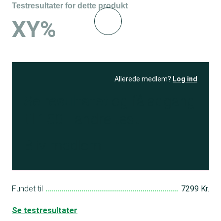
Testresultater for dette produkt
XY%
Allerede medlem?
Log ind
Se resultatet
og få adgang
til 150+ andre test
Bliv medlem
Fundet til
7299 Kr.
Se testresultater