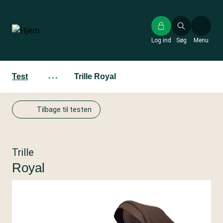
Gå
til
hovedindhold
Log ind
Søg
Menu
Test
···
Trille Royal
Tilbage til testen
Trille
Royal