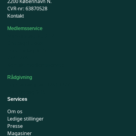
2200 København N.
CVR-nr: 63870528
Kontakt
Medlemsservice
Man-tirsdag: kl. 9-12
Onsdag: Lukket
Tors-fredag: kl. 9-12
7741 7741
Kontakt medlemsservice
Rådgivning
For medlemmer: 7741 7777
Man-fredag 9-15
Services
Om os
Ledige stillinger
Presse
Magasiner