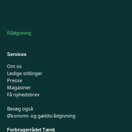
Onsdag: Lukket
Tors-fredag: kl. 9-12
7741 7741
Kontakt medlemsservice
Rådgivning
For medlemmer: 7741 7777
Man-fredag 9-15
Services
Om os
Ledige stillinger
Presse
Magasiner
Få nyhedsbrev
Besøg også
Økonomi- og gældsrådgivning
Forbrugerrådet Tænk