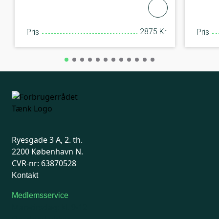
2875 Kr.
Pris
Pris
Ryesgade 3 A, 2. th.
2200 København N.
CVR-nr: 63870528
Kontakt
Medlemsservice
Man-tirsdag: kl. 9-12