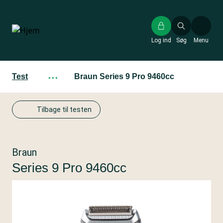
Gå
til
hovedindhold
Log ind
Søg
Menu
Test
···
Braun Series 9 Pro 9460cc
Tilbage til testen
Braun
Series 9 Pro 9460cc