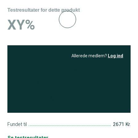
Testresultater for dette produkt
XY%
Allerede medlem?
Log ind
Se resultatet
og få adgang
til 150+ andre test
Bliv medlem
Fundet til
2671 Kr.
Se testresultater