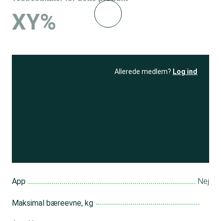
XY%
Allerede medlem?
Log ind
Se resultatet
og få adgang
til 150+ andre test
Bliv medlem
App
Nej
Maksimal bæreevne, kg