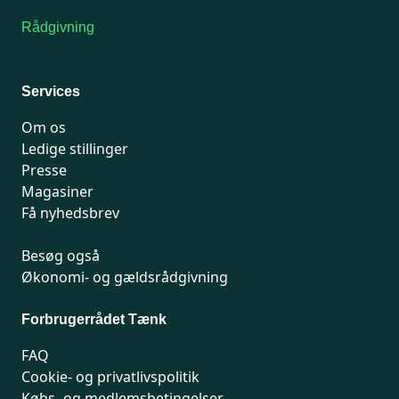
Rådgivning
For medlemmer: 7741 7777
Man-fredag 9-15
Services
Om os
Ledige stillinger
Presse
Magasiner
Få nyhedsbrev
Besøg også
Økonomi- og gældsrådgivning
Forbrugerrådet Tænk
FAQ
Cookie- og privatlivspolitik
Købs- og medlemsbetingelser