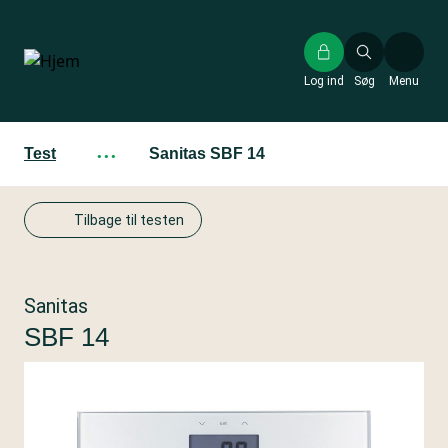
Gå
til
hovedindhold
Log ind
Søg
Menu
Test
···
Sanitas SBF 14
Tilbage til testen
Sanitas
SBF 14