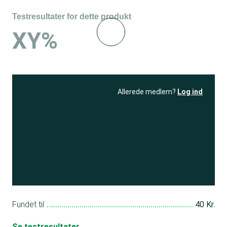
Testresultater for dette produkt
XY%
Allerede medlem?
Log ind
Se resultatet
og få adgang
til 150+ andre test
Bliv medlem
Fundet til
40 Kr.
Se testresultater