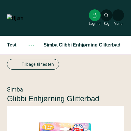
Gå
til
hovedindhold
Log ind
Søg
Menu
Test
···
Simba Glibbi Enhjørning Glitterbad
Tilbage til testen
Simba
Glibbi Enhjørning Glitterbad