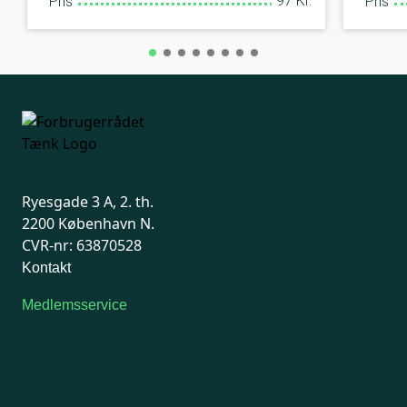
97 Kr.
Pris
Pris
Ryesgade 3 A, 2. th.
2200 København N.
CVR-nr: 63870528
Kontakt
Medlemsservice
Man-tirsdag: kl. 9-12
Onsdag: Lukket
Tors-fredag: kl. 9-12
7741 7741