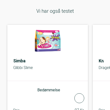
Vi har også testet
Simba
Kneip
Glibbi Slime
Dragek
Bedømmelse