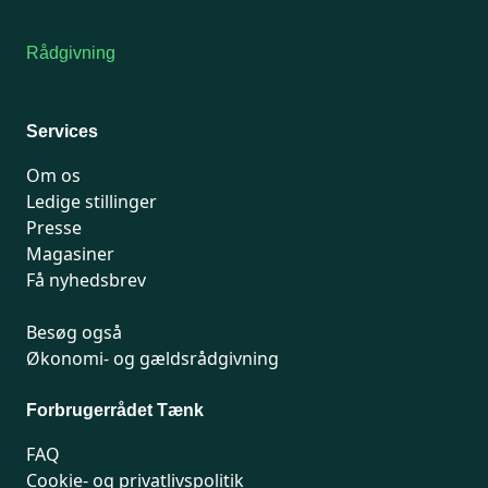
Kontakt medlemsservice
Rådgivning
For medlemmer: 7741 7777
Man-fredag 9-15
Services
Om os
Ledige stillinger
Presse
Magasiner
Få nyhedsbrev
Besøg også
Økonomi- og gældsrådgivning
Forbrugerrådet Tænk
FAQ
Cookie- og privatlivspolitik