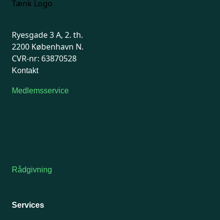
Ryesgade 3 A, 2. th.
2200 København N.
CVR-nr: 63870528
Kontakt
Medlemsservice
Man-tirsdag: kl. 9-12
Onsdag: Lukket
Tors-fredag: kl. 9-12
7741 7741
Kontakt medlemsservice
Rådgivning
For medlemmer: 7741 7777
Man-fredag 9-15
Services