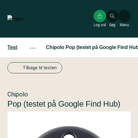
Gå
til
hovedindhold
Log ind
Søg
Menu
Test
···
Chipolo Pop (testet på Google Find Hu
Tilbage til testen
Chipolo
Pop (testet på Google Find Hub)