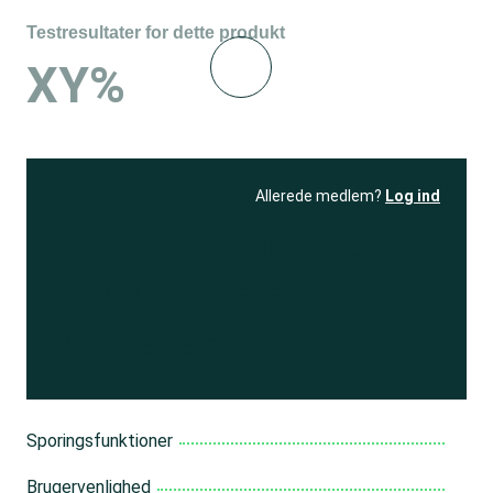
Testresultater for dette produkt
XY%
Allerede medlem?
Log ind
Se resultatet
og få adgang
til 150+ andre test
Bliv medlem
Sporingsfunktioner
Brugervenlighed