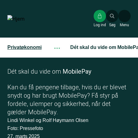
Gå
til
hovedindhold
Log ind
Søg
Menu
Privatøkonomi
···
Dét skal du vide om MobileP
Dét skal du vide om
MobilePay
Kan du få pengene tilbage, hvis du er blevet
snydt og har brugt MobilePay? Få styr på
fordele, ulemper og sikkerhed, når det
gælder MobilePay.
Lindi Winkel og Rolf Høymann Olsen
Foto: Pressefoto
27. marts 2025