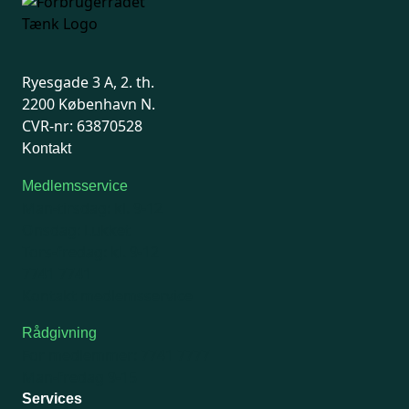
Ryesgade 3 A, 2. th.
2200 København N.
CVR-nr: 63870528
Kontakt
Medlemsservice
Man-tirsdag: kl. 9-12
Onsdag: Lukket
Tors-fredag: kl. 9-12
7741 7741
Kontakt medlemsservice
Rådgivning
For medlemmer: 7741 7777
Man-fredag 9-15
Services