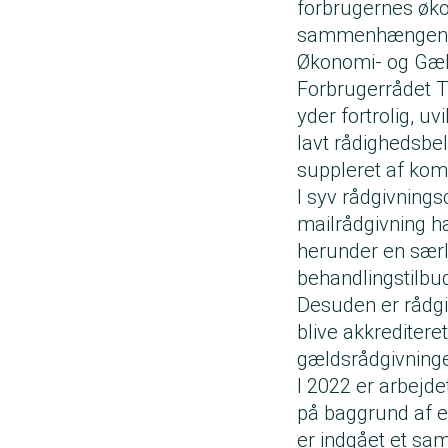
forbrugernes øko
sammenhængende
Økonomi- og Gæl
Forbrugerrådet T
yder fortrolig, uv
lavt rådighedsbel
suppleret af komm
I syv rådgivningsc
mailrådgivning ha
herunder en særl
behandlingstilbu
Desuden er rådg
blive akkrediteret
gældsrådgivninge
I 2022 er arbejde
på baggrund af en 
er indgået et sa