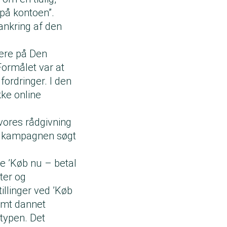
på kontoen”.
rankring af den
dere på Den
ormålet var at
ordringer. I den
kke online
vores rådgivning
af kampagnen søgt
te ’Køb nu – betal
ter og
illinger ved ’Køb
amt dannet
ntypen. Det