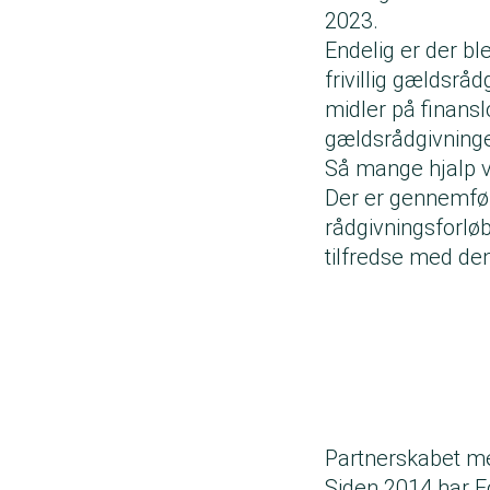
2023.
Endelig er der ble
frivillig gældsrå
midler på finanslo
gældsrådgivninge
Så mange hjalp v
Der er gennemført
rådgivningsforløb
tilfredse med den
Partnerskabet m
Siden 2014 har 