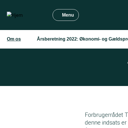
Gå
til
Menu
hovedindhold
Om os
Årsberetning 2022: Økonomi- og Gældsp
Forbrugerrådet T
denne indsats er