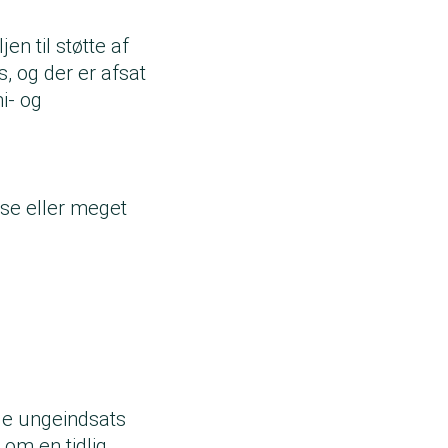
en til støtte af
s, og der er afsat
mi- og
dse eller meget
de ungeindsats
m en tidlig,