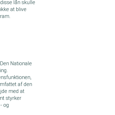
 disse lån skulle
kke at blive
gram.
Den Nationale
ing.
ensfunktionen,
omfattet af den
ejde med at
mt styrker
i- og