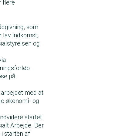
 flere
ådgivning, som
ar lav indkomst,
ialstyrelsen og
via
vningsforløb
ose på
 arbejdet med at
lige økonomi- og
ndvidere startet
cialt Arbejde. Der
 starten af