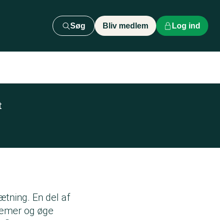
Søg
Bliv medlem
Log ind
t
sætning
. En del af
lemer og øge