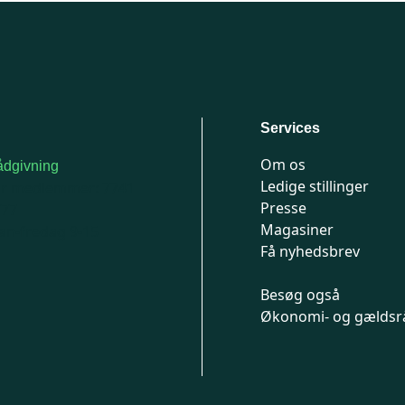
Services
Om os
dgivning
Ledige stillinger
or medlemmer: 7741
Presse
777
Magasiner
n-fredag 9-15
Få nyhedsbrev
Besøg også
Økonomi- og gældsr