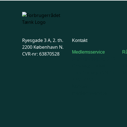
Ryesgade 3 A, 2. th.
Kontakt
2200 København N.
Medlemsservice
Rå
CVR-nr: 63870528
Man-tirsdag: kl. 9-12
F
Onsdag: Lukket
7
Tors-fredag: kl. 9-12
Ma
7741 7741
Kontakt
medlemsservice