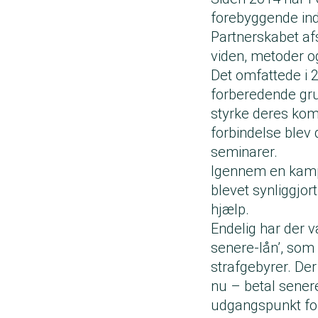
forebyggende ind
Partnerskabet afs
viden, metoder og 
Det omfattede i 
forberedende gr
styrke deres kom
forbindelse blev 
seminarer.
Igennem en kampa
blevet synliggjo
hjælp.
Endelig har der v
senere-lån’, som
strafgebyrer. Der
nu – betal sener
udgangspunkt for 