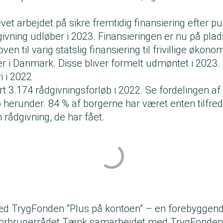
vet arbejdet på sikre fremtidig finansiering efter pulj
dgivning udløber i 2023. Finansieringen er nu på plad
ven til varig statslig finansiering til frivillige økono
r i Danmark. Disse bliver formelt udmøntet i 2023.
i i 2022
 3.174 rådgivningsforløb i 2022. Se fordelingen af
 herunder. 84 % af borgerne har været enten tilfre
 rådgivning, de har fået.
ed TrygFonden ”Plus på kontoen” – en forebyggen
Forbrugerrådet Tænk samarbejdet med TrygFonden o