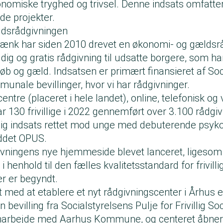
nomiske tryghed og trivsel. Denne indsats omfatter
 projekter.
dsrådgivningen
ænk har siden 2010 drevet en økonomi- og gældsr
ildig og gratis rådgivning til udsatte borgere, som h
øb og gæld. Indsatsen er primært finansieret af Soc
unale bevillinger, hvor vi har rådgivninger.
entre (placeret i hele landet), online, telefonisk og 
r 130 frivillige i 2022 gennemført over 3.100 rådgi
ig indsats rettet mod unge med debuterende psyk
ddet OPUS.
ivningens
nye hjemmeside
blevet lanceret, ligesom
 i henhold til den fælles kvalitetsstandard for frivil
r er begyndt.
t med at etablere et nyt rådgivningscenter i Århus e
bevilling fra Socialstyrelsens Pulje for Frivillig So
marbejde med Aarhus Kommune, og centeret åbner i