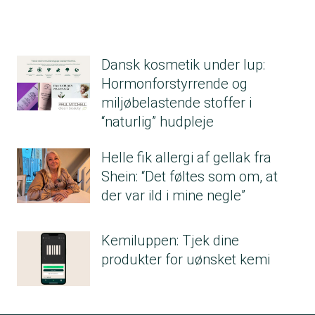
allergi.
Ingen af de 18 produkter var helt fri for den
række af problematiske indholdsstoffer, der
Dansk kosmetik under lup:
bedømmes i Kemiluppen. Ingen af dem ville
Hormonforstyrrende og
altså få den bedste kemibedømmelse.
miljøbelastende stoffer i
Følgende problematiske stoffer fandt vi i de
“naturlig” hudpleje
indkøbte produkter:
BHT, butyl-, propyl- og metylparaben samt
Helle fik allergi af gellak fra
ethylhexyl methoxycinnamate, der er alle er
Shein: “Det føltes som om, at
mistænkt for at være hormonforstyrrende.
der var ild i mine negle”
Cyclopentasiloxane, der er mistænkt for at
være hormonforstyrrende samt belastende
Kemiluppen: Tjek dine
for miljøet.
produkter for uønsket kemi
Methylchloroisothiazolinone,
methylisothiazolinone, diazolidinyl urea samt
propyl gallate, der alle er